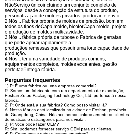
Não
Serviço único
incluindo
um conjunto completo de
serviços, desde a concepção da estrutura do produto,
personalização de moldes privados, produção e envio.
2.
Nós...
Fabrica própria de moldes de precisão, bom em
todos os tipos de
Capa
molde, bicolor
Capa
molde, projeto
e produção de moldes multicavidade.
3.
Nós...
fábrica própria de tubos
e o
Fabrica de garrafas
que pode apoiar rapidamente a
produção
e
remessas,
que
possuir uma forte capacidade de
produção
.
4.
Nós...
ter uma variedade de produtos comuns,
equipamentos completos, moldes excelentes, gestão
perfeita
e
Entrega rápida.
Perguntas frequentes
1) P: É uma fábrica ou uma empresa comercial?
R: Somos um fabricante com um departamento de exportação,
Foshan Zetoo Packaging Technology Co., Ltd. pertence à nossa
fábrica.
2) P: Onde está a sua fábrica? Como posso visitar lá?
A: Nossa fábrica está localizada na cidade de Foshan, província
de Guangdong, China. Nós acolhemos calorosamente os clientes
domésticos e estrangeiros para nos visitar.
3) P: Você pode fazer OEM?
R: Sim, podemos fornecer serviço OEM para os clientes.
4) P: Como posso obter algumas amostras?