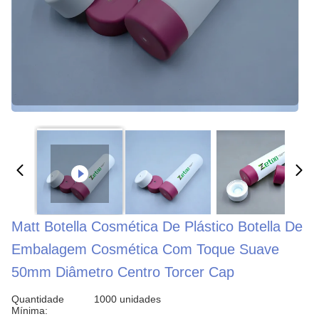
Matt Botella Cosmética De Plástico Botella De
Embalagem Cosmética Com Toque Suave
50mm Diâmetro Centro Torcer Cap
Quantidade
1000 unidades
Mínima: