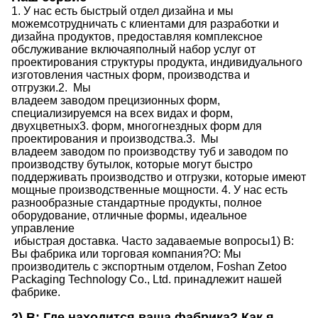
1.
У нас есть быстрый отдел дизайна
и мы
можем
сотрудничать с клиентами для разработки и
дизайна продуктов, предоставляя
комплексное
обслуживание
включая
полный набор услуг от
проектирования структуры продукта, индивидуального
изготовления частных форм, производства и
отгрузки.
2.
Мы
владеем заводом прецизионных форм,
специализируемся на всех видах
и
форм,
двухцветных
3.
форм, многогнездных форм для
проектирования и производства.
3.
Мы
владеем заводом по производству туб
и
заводом по
производству бутылок, которые могут быстро
поддерживать производство
и
отгрузки,
которые
имеют
мощные производственные мощности
.
4.
У нас есть
разнообразные стандартные продукты, полное
оборудование, отличные формы, идеальное
управление
и
быстрая доставка.
Часто задаваемые вопросы
1) В:
Вы фабрика или торговая компания?
О: Мы
производитель с экспортным отделом, Foshan Zetoo
Packaging Technology Co., Ltd. принадлежит нашей
фабрике.
2) В: Где находится ваша фабрика? Как я