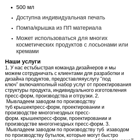
500 мл
Доступна индивидуальная печать
Помпа/крышка из ПП материала
Может использоваться для многих
косметических продуктов с лосьонами или
кремами
Наши услуги
1.
У нас есть
быстрая команда дизайнеров
и мы
можем
сотрудничать с клиентами для разработки и
дизайна продуктов, предоставляя
услугу "под
ключ"
включая
полный набор услуг от проектирования
структуры продукта, индивидуального изготовления
пресс-форм, производства и отгрузки.
2.
Мы
владеем заводом по производству
туб
крышек
пресс-форм, проектировании и
производстве многогнездных пресс-
форм.
крышек
пресс-форм, проектировании и
производстве многогнездных пресс-форм.
3.
Мы
владеем заводом по производству туб
и
заводом
по производству бутылок, которые могут быстро