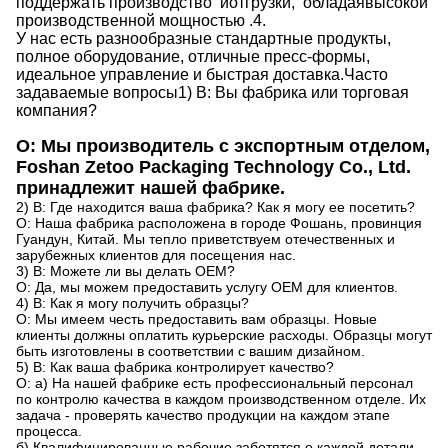
поддержать производство
и
отгрузки,
обладая
высокой
производственной мощностью
.
4.
У нас есть разнообразные стандартные продукты,
полное оборудование, отличные пресс-формы,
идеальное управление
и
быстрая доставка.
Часто
задаваемые вопросы
1) В: Вы фабрика или торговая
компания?
О: Мы производитель с экспортным отделом,
Foshan Zetoo Packaging Technology Co., Ltd.
принадлежит нашей фабрике.
2) В: Где находится ваша фабрика? Как я могу ее посетить?
О: Наша фабрика расположена в городе Фошань, провинция
Гуандун, Китай. Мы тепло приветствуем отечественных и
зарубежных клиентов для посещения нас.
3) В: Можете ли вы делать OEM?
О: Да, мы можем предоставить услугу OEM для клиентов.
4) В: Как я могу получить образцы?
О: Мы имеем честь предоставить вам образцы. Новые
клиенты должны оплатить курьерские расходы. Образцы могут
быть изготовлены в соответствии с вашим дизайном.
5) В: Как ваша фабрика контролирует качество?
О: а) На нашей фабрике есть профессиональный персонал
по контролю качества в каждом производственном отделе. Их
задача - проверять качество продукции на каждом этапе
процесса.
б) Квалифицированные рабочие заботятся о каждой детали