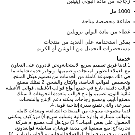
زجاجة من مادة البولي إيثيلين
1000 مل
طباعة مخصصة متاحة
غطاء من مادة البولي بروبلين
يمكن استخدامه على العديد من منتجات
مستحضرات التجميل من اللوشن أو الكريم
خدمتنا
1.
لدينا فريق تصميم سريع الاستجابة
ونحن قادرون على التعاون
مع العملاء لتطوير المنتجات وتصميمها، وتوفير خدمة شاملة
بما
في ذلك مجموعة كاملة من الخدمات من تصميم هيكل المنتج،
وتخصيص القوالب الخاصة، والإنتاج والشحن.
2.
نمتلك مصنع
قوالب دقيقة، بارع في جميع أنواع قوالب الأغطية، قوالب الأغطية
ثنائية اللون، تصميم وإنتاج قوالب متعددة التجويفات.
3.
نمتلك
مصنع أنابيب ومصنع زجاجات يمكنه دعم الإنتاج والشحنات
بسرعة، والتي تتمتع بقدرة إنتاجية قوية.
4.
لدينا مجموعة متنوعة من المنتجات الشائعة، ومعدات كاملة،
وقوالب ممتازة، وإدارة مثالية وتسليم سريع.
4) س: كيف يمكنني
الحصول على بعض العينات؟
1) س: هل أنت مصنع أم شركة
تجارية؟
ج: يقع مصنعنا في مدينة فوشان، مقاطعة قوانغدونغ،
الصين. نرحب ترحيباً حاراً بالعملاء المحليين والأجانب لزيارتنا.
2)