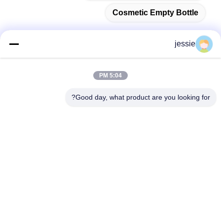
Cosmetic Empty Bottle
jessie
الاتصال السريع
5:04 PM
العنوان
Good day, what product are you looking for?
رقم 002 رقم 2، حديقة لوجيه سانيا تشونغ الصناعية، مدينة نانزوانغ،
منطقة تشانتشينغ، مدينة فوشان، الصين.
تيل
86--15088026007
بريد إلكتروني
jessie@zingopackaging.com