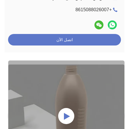
+8615088026007
اتصل الآن