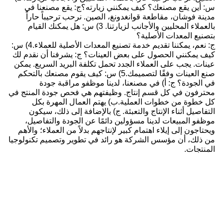
س: أين يقع مصنعك؟ كيف يمكنني زيارته؟
ج: يقع مصنعنا في
مدينة فوشان، مقاطعة قوانغدونغ، الصين. نرحب ترحيباً حاراً
بالعملاء المحليين والأجانب لزيارتنا.
3) س: هل يمكنك القيام
بتصنيع المعدات الأصلية؟
ج: نعم، يمكننا تقديم خدمة تصنيع المعدات الأصلية للعملاء.
4) س:
كيف يمكنني الحصول على بعض العينات؟
ج: يشرفنا أن نقدم لك
عينات. يجب على العملاء الجدد تحمل تكلفة البريد السريع. يمكن
صنع العينات وفقًا لتصميمك.
5) س: كيف يقوم مصنعك بالتحكم
في الجودة؟
ج: أ) في مصنعنا، لدينا موظفو مراقبة جودة
محترفون في كل قسم إنتاج. وظيفتهم هي فحص جودة المنتج في
كل خطوة من خطوات العملية.
ب) يهتم العمال المهرة بكل
التفاصيل أثناء الإنتاج والتعبئة.
ج) بالإضافة إلى ذلك، سيكون
موظفو المبيعات لدينا مسؤولين دائمًا عن الجودة والتفاصيل،
ويحتاجون إلى إيلاء اهتمام كبير لإنتاجهم بدلاً من العملاء؛ والأهم
من ذلك، أن مؤسس الشركة هو رائد في تطوير وتصميم تكنولوجيا
المنتجات.