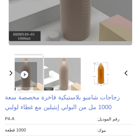
زجاجات شامبو بلاستيكية فاخرة مخصصة سعة
1000 مل من البولي إيثيلين مع غطاء لولبي
P4-A
رقم الموديل:
1000 قطعة
موك: