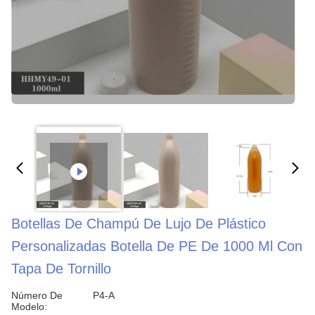
Botellas De Champú De Lujo De Plástico
Personalizadas Botella De PE De 1000 Ml Con
Tapa De Tornillo
Número De
P4-A
Modelo: