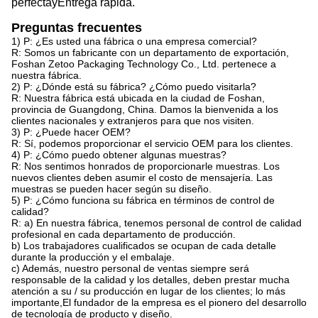
perfecta
y
Entrega rápida.
Preguntas frecuentes
1) P: ¿Es usted una fábrica o una empresa comercial?
R: Somos un fabricante con un departamento de exportación,
Foshan Zetoo Packaging Technology Co., Ltd. pertenece a
nuestra fábrica.
2) P: ¿Dónde está su fábrica? ¿Cómo puedo visitarla?
R: Nuestra fábrica está ubicada en la ciudad de Foshan,
provincia de Guangdong, China. Damos la bienvenida a los
clientes nacionales y extranjeros para que nos visiten.
3) P: ¿Puede hacer OEM?
R: Sí, podemos proporcionar el servicio OEM para los clientes.
4) P: ¿Cómo puedo obtener algunas muestras?
R: Nos sentimos honrados de proporcionarle muestras. Los
nuevos clientes deben asumir el costo de mensajería. Las
muestras se pueden hacer según su diseño.
5) P: ¿Cómo funciona su fábrica en términos de control de
calidad?
R: a) En nuestra fábrica, tenemos personal de control de calidad
profesional en cada departamento de producción.
b) Los trabajadores cualificados se ocupan de cada detalle
durante la producción y el embalaje.
c) Además, nuestro personal de ventas siempre será
responsable de la calidad y los detalles, deben prestar mucha
atención a su / su producción en lugar de los clientes; lo más
importante,El fundador de la empresa es el pionero del desarrollo
de tecnología de producto y diseño.