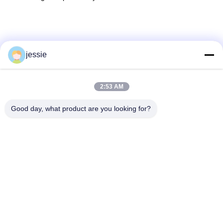
jessie
2:53 AM
Good day, what product are you looking for?
Etiquetas:
Botellas Cosméticas A Medida
Botellas De Embalaje Cosmético
Botella Cosmética Vacía
Contacto Rápido