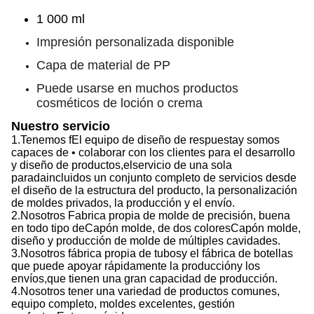
1 000 ml
Impresión personalizada disponible
Capa de material de PP
Puede usarse en muchos productos
cosméticos de loción o crema
Nuestro servicio
1.
Tenemos f
El equipo de diseño de respuesta
y somos
capaces de
• colaborar con los clientes para el desarrollo
y diseño de productos,
el
servicio de una sola
parada
incluidos
un conjunto completo de servicios desde
el diseño de la estructura del producto, la personalización
de moldes privados, la producción y el envío.
2.
Nosotros
Fabrica propia de molde de precisión, buena
en todo tipo de
Capón
molde, de dos colores
Capón
molde,
diseño y producción de molde de múltiples cavidades.
3.
Nosotros
fábrica propia de tubos
y el
fábrica de botellas
que puede apoyar rápidamente la producción
y
los
envíos,
que
tienen una gran capacidad de producción
.
4.
Nosotros
tener una variedad de productos comunes,
equipo completo, moldes excelentes, gestión