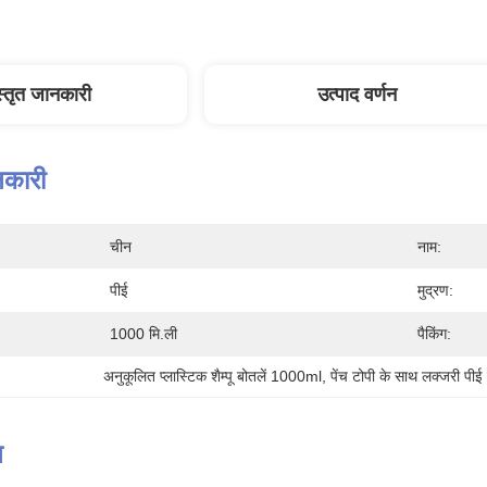
स्तृत जानकारी
उत्पाद वर्णन
नकारी
चीन
नाम:
पीई
मुद्रण:
1000 मि.ली
पैकिंग:
अनुकूलित प्लास्टिक शैम्पू बोतलें 1000ml
, 
पेंच टोपी के साथ लक्जरी पीई शै
न