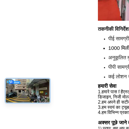
तकनीकी विनिर्देश
पीई सामग्र
1000 मिल
अनुकूलित म
पीपी सामग्
कई लोशन या
हमारी सेवा
1.
हमारे पास f है
एस्
डिजाइन, निजी मोल्
2.
हम
अपने ही सटीक
3.
हम
स्वयं का ट्य
4.
हम
विभिन्न प्रका
अक्सर पूछे जाने व
1) प्रश्न: क्या आप का