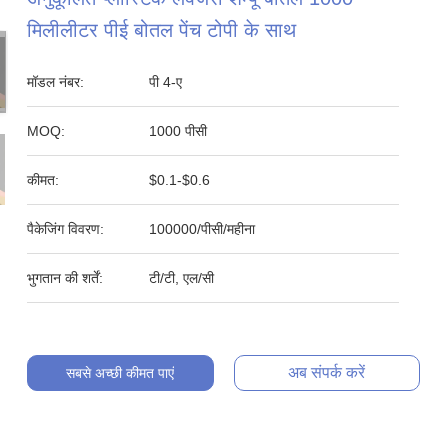
मिलीलीटर पीई बोतल पेंच टोपी के साथ
मॉडल नंबर:
पी 4-ए
MOQ:
1000 पीसी
कीमत:
$0.1-$0.6
पैकेजिंग विवरण:
100000/पीसी/महीना
भुगतान की शर्तें:
टी/टी, एल/सी
अब संपर्क करें
सबसे अच्छी कीमत पाएं