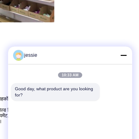
jessie
10:33 AM
Good day, what product are you looking 
for?
राहकों के साथ सहयोग करना,
इ
एक-स्टॉप सेवा
सहित
उत्पाद संरचना
ा मोल्ड डिजाइन और उत्पादन।
पमेंट,
जो
बड़ी उत्पादन क्षमता है
.
ण।