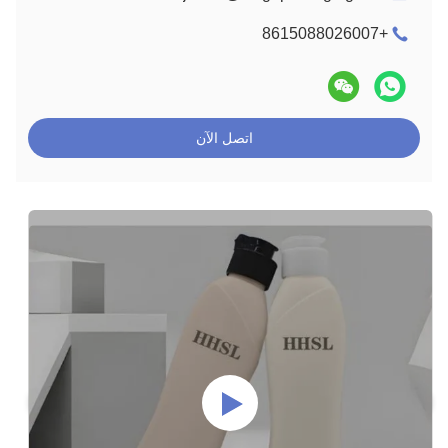
+8615088026007
اتصل الآن