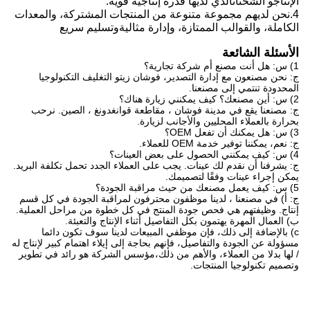
الإنتاج
و
الشحنات
الذي
لديها قدرة إنتاجية قوية
.
4.
نحن
لديهم مجموعة متنوعة من المنتجات المشتركة، والمعدات
الكاملة، والقوالب الممتازة، وإدارة مثالية
و
تسليم سريع
الأسئلة الشائعة
1) س: هل أنت مصنع أم شركة تجارية؟
ج: نحن مصنعون مع إدارة التصدير، فوشان زيتو التغليف التكنولوجيا
المحدودة تنتمي إلى مصنعنا.
2) س: أين مصنعك؟ كيف يمكنني زيارة هناك؟
ج: مصنعنا يقع في مدينة فوشان ، مقاطعة قوانغدونغ ، الصين. نرحب
بحرارة بالعملاء المحليين والأجانب لزيارة.
3) س: هل يمكنك أن تفعل OEM؟
ج: نعم، يمكننا توفير خدمة OEM للعملاء.
4) س: كيف يمكنني الحصول على بعض العينات؟
ج: يشرفنا أن نقدم لك عينات. يجب على العملاء الجدد تحمل تكلفة البريد.
يمكن إجراء عينات وفقًا لتصميمك.
5) س: كيف يعمل مصنعك من حيث مراقبة الجودة؟
ج: أ) في مصنعنا ، لدينا موظفون محترفون لمراقبة الجودة في كل قسم
إنتاج. وظيفتهم هي فحص جودة المنتج في كل خطوة من مراحل العملية.
ب) العمال المهرة يهتمون بكل التفاصيل أثناء الإنتاج والتعبئة.
c) بالإضافة إلى ذلك، فإن موظفي المبيعات لدينا سوف تكون دائما
مسؤولة عن الجودة والتفاصيل، فإنهم بحاجة إلى إيلاء اهتمام كبير لإنتاج له
/ لها بدلا من العملاء، والأهم من ذلك،مؤسس الشركة هو رائد في تطوير
وتصميم تكنولوجيا المنتجات.