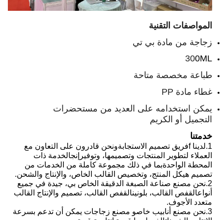
المواصفات التقنية
زجاجة من مادة بي تي
30
0ML
طباعة مخصصة متاحة
غطاء مادة PP
يمكن استخدامه على العديد من مستحضرات
التجميل أو الكريم
خدمتنا
1.
لدينا f
فريق تصميم الاستجابة
ونحن قادرون على
التعاون مع
العملاء لتطوير المنتجات وتصميمها، وتوفير
إنج
الخدمة ذات
المحطة الواحدة
بما في ذلك
مجموعة كاملة من الخدمات من
تصميم هيكل المنتج، وتخصيص القالب الخاص، والإنتاج والشحن.
2.
نحن
مصنع صناعة الصبغة الدقيقة الخاص بي، جيدة في جميع
أنواع
القفص
القالب، بلونين
القفص
القالب، تصميم والإنتاج القالب
متعدد الأجوف.
3.
نحن
مصنع أنابيب خاص
و
مصنع زجاجات يمكن أن تدعم بسرعة