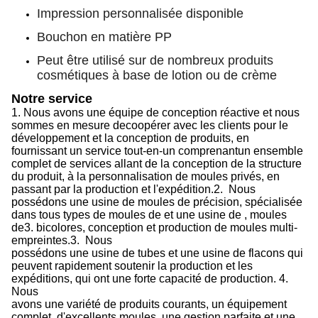
Impression personnalisée disponible
Bouchon en matière PP
Peut être utilisé sur de nombreux produits
cosmétiques à base de lotion ou de crème
Notre service
1.
Nous avons une équipe de conception réactive
et nous
sommes en mesure de
coopérer avec les clients pour le
développement et la conception de produits, en
fournissant
un service tout-en-un
comprenant
un ensemble
complet de services allant de la conception de la structure
du produit, à la personnalisation de moules privés, en
passant par la production et l'expédition.
2.
Nous
possédons une usine de moules de précision, spécialisée
dans tous types de moules de
et une usine de
, moules
de
3.
bicolores, conception et production de moules multi-
empreintes.
3.
Nous
possédons une usine de tubes
et une usine de
flacons qui
peuvent rapidement soutenir la production
et
les
expéditions,
qui
ont une forte capacité de production
.
4.
Nous
avons une variété de produits courants, un équipement
complet, d'excellents moules, une gestion parfaite
et
une