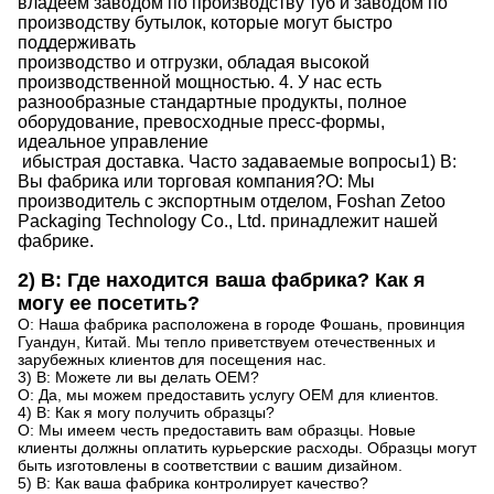
владеем заводом по производству туб
и заводом по
производству
бутылок, которые могут быстро
поддерживать
производство
и
отгрузки,
обладая
высокой
производственной мощностью
.
4.
У нас есть
разнообразные стандартные продукты, полное
оборудование, превосходные пресс-формы,
идеальное управление
и
быстрая доставка.
Часто задаваемые вопросы
1) В:
Вы фабрика или торговая компания?
О: Мы
производитель с экспортным отделом, Foshan Zetoo
Packaging Technology Co., Ltd. принадлежит нашей
фабрике.
2) В: Где находится ваша фабрика? Как я
могу ее посетить?
О: Наша фабрика расположена в городе Фошань, провинция
Гуандун, Китай. Мы тепло приветствуем отечественных и
зарубежных клиентов для посещения нас.
3) В: Можете ли вы делать OEM?
О: Да, мы можем предоставить услугу OEM для клиентов.
4) В: Как я могу получить образцы?
О: Мы имеем честь предоставить вам образцы. Новые
клиенты должны оплатить курьерские расходы. Образцы могут
быть изготовлены в соответствии с вашим дизайном.
5) В: Как ваша фабрика контролирует качество?