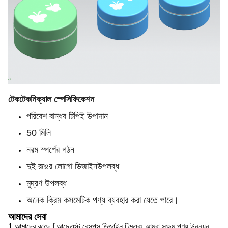
টেক
টেকনিক্যাল স্পেসিফিকেশন
পরিবেশ বান্ধব টিপিই উপাদান
50 মিলি
নরম স্পর্শের গঠন
দুই রঙের লোগো ডিজাইন
উপলব্ধ
মুদ্রণ উপলব্ধ
অনেক ক্রিম কসমেটিক পণ্য ব্যবহার করা যেতে পারে।
আমাদের সেবা
1.
আমাদের কাছে f আছে
এস্ট রেসপন্স ডিজাইন টিম
এবং আমরা সক্ষম
পণ্য উন্নয়ন