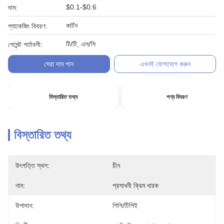
$0.1-$0.6
দাম:
কার্টন
প্যাকেজিং বিবরণ:
টি/টি, এল/সি
পেমেন্ট শর্তাবলী:
সেরা দাম পান
এখনই যোগাযোগ করুন
বিস্তারিত তথ্য
পণ্য বিবরণ
বিস্তারিত তথ্য
উৎপত্তি স্থল:
চীন
নাম:
প্রসাধনী ক্রিম ধারক
উপাদান:
পিপি/টিপিই