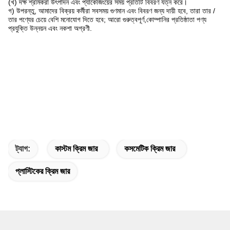
(খ) দক্ষ শ্রমিকরা উৎপাদন এবং প্যাকেজিংয়ের সময় প্রতিটি বিবরণ যত্ন করে।
গ) উপরন্তু, আমাদের বিক্রয় কর্মীরা সবসময় গুণমান এবং বিবরণ জন্য দায়ী হবে, তারা তার /
তার পণ্যের চেয়ে বেশি মনোযোগ দিতে হবে; আরো গুরুত্বপূর্ণ,কোম্পানির প্রতিষ্ঠাতা পণ্য
প্রযুক্তি উন্নয়ন এবং নকশা অগ্রণী.
ট্যাগ:
কাস্টম ক্রিম জার
কসমেটিক ক্রিম জার
প্লাস্টিকের ক্রিম জার