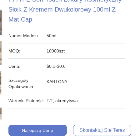
Słoik Z Kremem Dwukolorowy 100ml Z
Mat Cap
Numer Modelu:
50ml
MOQ:
10000szt
Cena:
$0.1-$0.6
Szczegóły
KARTONY
Opakowania:
Warunki Płatności:
T/T, akredytywa
Skontaktuj Się Teraz
Najlepszą Cenę