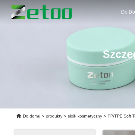
Do D
Szcze
Do domu
>
produkty
>
słoik kosmetyczny
>
PP/TPE Soft 