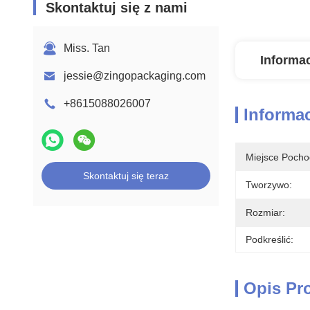
Skontaktuj się z nami
Miss. Tan
Informa
jessie@zingopackaging.com
+8615088026007
Informa
Miejsce Pocho
Skontaktuj się teraz
Tworzywo:
Rozmiar:
Podkreślić:
Opis Pr