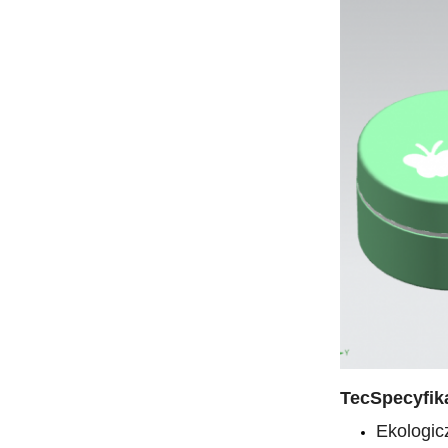
Tec
Specyfik
Ekologic