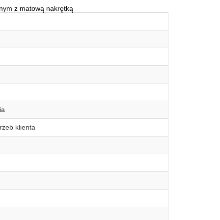
znym z matową nakrętką
ia
rzeb klienta