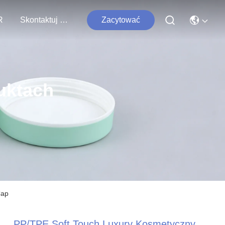
R
Skontaktuj Się Z Nami
Zacytować
uktach
Cap
PP/TPE Soft Touch Luxury Kosmetyczny