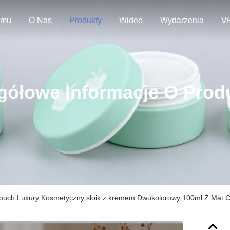
omu
O Nas
Produkty
Wideo
Wydarzenia
V
gółowe Informacje O Prod
Touch Luxury Kosmetyczny słoik z kremem Dwukolorowy 100ml Z Mat 