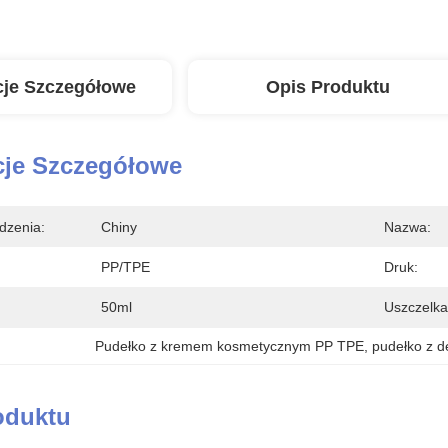
cje Szczegółowe
Opis Produktu
cje Szczegółowe
dzenia:
Chiny
Nazwa:
PP/TPE
Druk:
50ml
Uszczelka
Pudełko z kremem kosmetycznym PP TPE
, 
pudełko z d
oduktu