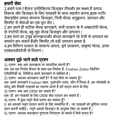
हमारी सेवा
1.
हमारे पास f है
एस्ट प्रतिक्रिया डिजाइन टीम
और हम सक्षम हैं
उत्पाद
विकास और डिजाइन के लिए ग्राहकों के साथ सहयोग करना,
इ
एक-स्टॉप
सेवा
सहित
उत्पाद संरचना डिजाइन, निजी मोल्ड अनुकूलन, उत्पादन और
शिपमेंट से सेवाओं का एक पूरा सेट।
2.
हम
अपने ही सटीक मोल्ड कारखाने, सभी प्रकार के में अच्छा
टोपी
मोल्ड,
दो रंग
टोपी
मोल्ड, बहु-गुहा मोल्ड डिजाइन और उत्पादन।
3.
हम
स्वयं का ट्यूब कारखाना
और
बोतल कारखाने जो तेजी से उत्पादन का
समर्थन कर सकते हैं
और
शिपमेंट,
जो
बड़ी उत्पादन क्षमता है
.
4.
हम
विभिन्न प्रकार के सामान्य उत्पाद, पूर्ण उपकरण, उत्कृष्ट मोल्ड, उत्तम
प्रबंधन
और
तेजी से वितरण।
अक्सर पूछे जाने वाले प्रश्न
1) प्रश्न: क्या आप कारखाना या व्यापारिक कंपनी हैं?
एकः हम एक निर्यात विभाग के साथ एक निर्माता हैं, Foshan Zetoo पैकेजिंग
प्रौद्योगिकी कं, लिमिटेड हमारे कारखाने से संबंधित है।
2) प्रश्नः आपका कारखाना कहाँ है? मैं वहां कैसे जा सकता हूँ?
एकः हमारे कारखाने Foshan शहर, गुआंग्डोंग प्रांत, चीन में स्थित है. हम गर्मजोशी से
घरेलू और विदेशी ग्राहकों का स्वागत करते हैं हमें यात्रा करने के लिए.
3) प्रश्नः क्या आप OEM कर सकते हैं?
एकः हाँ, हम ग्राहकों के लिए OEM सेवा प्रदान कर सकते हैं।
4) प्रश्न: मैं कुछ नमूने कैसे प्राप्त कर सकता हूँ?
एः हम आपको नमूने प्रदान करने के लिए सम्मानित हैं। नए ग्राहकों को कूरियर लागत
वहन करनी चाहिए। नमूने आपके डिजाइन के अनुसार किए जा सकते हैं।
5) प्रश्न: आपका कारखाना गुणवत्ता नियंत्रण के मामले में कैसे करता है?