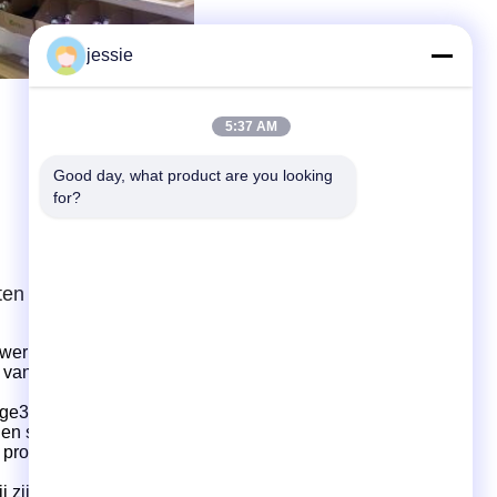
jessie
5:37 AM
Good day, what product are you looking 
for?
ten
werken met klanten voor productontwikkeling en -
 van productstructuurontwerp, private mal aanpassing,
ige
3.
mallen, multi-holte mal ontwerp en productie.
3.
We
gen snel kan ondersteunen,
die
een sterke
roducten, complete apparatuur, uitstekende mallen,
ij zijn een fabrikant met een exportafdeling, Foshan