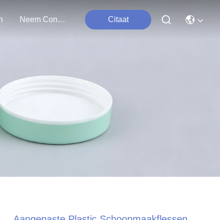
n
Neem Contact Met Ons Op
Citaat
Aangepaste Plastic Schoonmaakflessen