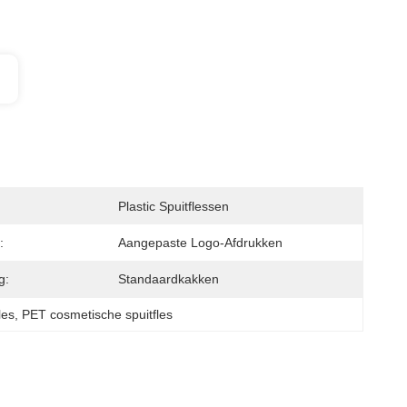
Plastic Spuitflessen
:
Aangepaste Logo-Afdrukken
g:
Standaardkakken
les
, 
PET cosmetische spuitfles