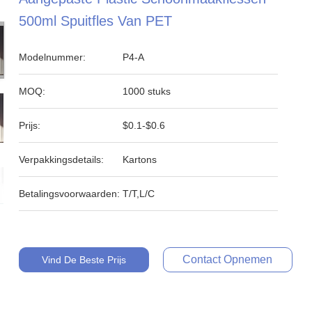
500ml Spuitfles Van PET
Modelnummer:
P4-A
MOQ:
1000 stuks
Prijs:
$0.1-$0.6
Verpakkingsdetails:
Kartons
Betalingsvoorwaarden:
T/T,L/C
Contact Opnemen
Vind De Beste Prijs