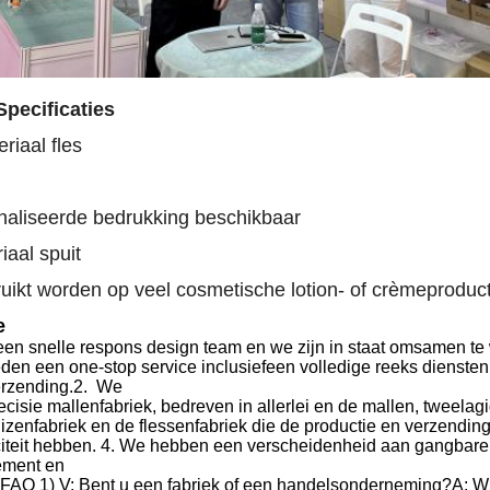
pecificaties
riaal fles
aliseerde bedrukking beschikbaar
iaal spuit
uikt worden op veel cosmetische lotion- of crèmeproduc
e
en snelle respons design team
en we zijn in staat om
samen te 
eden
een one-stop service
inclusief
een volledige reeks diensten
erzending.
2.
We
ecisie mallenfabriek, bedreven in allerlei
en de
mallen, tweelag
izenfabriek
en de
flessenfabriek die de productie en verzendin
iteit hebben
.
4.
We
hebben een verscheidenheid aan gangbare p
ement
en
FAQ
1) V: Bent u een fabriek of een handelsonderneming?
A: W