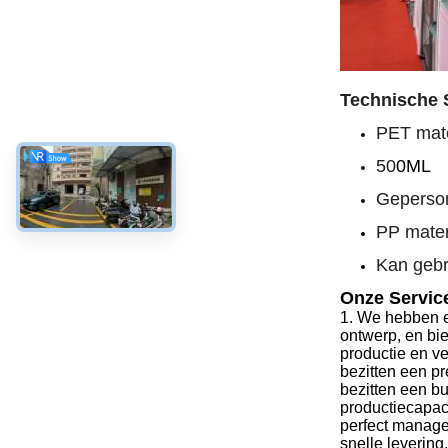
Technische S
PET mate
50
0ML
Geperson
PP mater
Kan gebr
Onze Servic
1.
We hebben e
ontwerp, en bi
productie en v
bezitten een pr
bezitten een bu
productiecapac
perfect manag
snelle levering.