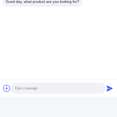
Good day, what product are you looking for?
แท็ก:
ขวดเครื่องสำอางแบบกำหนดเอง
ขวดบรรจุเครื่องสําอาง
ขวดเปล่าเครื่องสำอาง
ติดต่อด่วน
ที่อยู่
เลขที่ 002 เลขที่ 2 สวนอุตสาหกรรม Luoge Sanyachong, เมือง
Nanzhuang, เขต Chancheng, เมือง Foshan, จีน
โทรศัพท์
86--15088026007