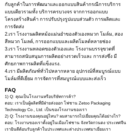
กับลูกค้าในการพัฒนาและออกแบบสินค้า
กรณี
การบริการ
แบบเดียว
รวมทั้ง
บริการครบวงจร จากการออกแบบ
โครงสร้างสินค้า การปรับปรุงรูปแบบส่วนตัว การผลิตและ
การจัดส่ง
2.
เรา
โรงงานผลิตหม้อแม่นยําของตัวเอง
หมวก
โมล์ม, สอง
สี
หมวก
โมลด์, การออกแบบและผลิตโมลด์หลายช่อง
3.
เรา
โรงงานหลอดของตัวเอง
และ
โรงงานบรรจุขวดที่
สามารถสนับสนุนการผลิตอย่างรวดเร็ว
และ
การส่ง
ซึ่ง
มี
ศักยภาพการผลิตที่แข็งแรง
.
4.
เรา
มีผลิตภัณฑ์ทั่วไปหลากหลาย อุปกรณ์ที่สมบูรณ์แบบ
โมล์มที่ดีเยี่ยม การจัดการที่สมบูรณ์แบบ
และ
ส่งเร็ว
FAQ
1) Q: คุณเป็นโรงงานหรือบริษัทการค้า?
ตอบ: เราเป็นผู้ผลิตที่มีฝ่ายส่งออก โฟชาน Zetoo Packaging
Technology Co., Ltd. เป็นของโรงงานของเรา
2) Q: โรงงานของคุณอยู่ไหน? ผมสามารถไปเยี่ยมคุณได้อย่างไร?
ตอบ: โรงงานของเราตั้งอยู่ในเมืองโฟชาน จังหวัดกวนดง ประเทศจีน
เรายินดีต้อนรับลูกค้าในประเทศและต่างประเทศมาเยี่ยมเรา