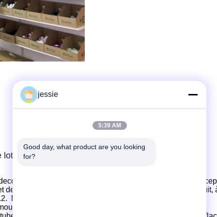
jessie
5:39 AM
Good day, what product are you looking 
e lotion ou de crème
for?
de
coopérer avec les clients pour le développement et la concep
de services allant de la conception de la structure du produit, 
.
2.
Nous
 moules de
les expéditions,
moules de bouchon bicolores,
 tubes
Nous
possédons une usine de tubes
et une usine de fla