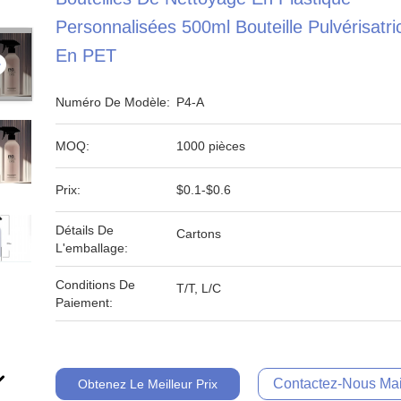
Personnalisées 500ml Bouteille Pulvérisatri
En PET
Numéro De Modèle:
P4-A
MOQ:
1000 pièces
Prix:
$0.1-$0.6
Détails De
Cartons
L'emballage:
Conditions De
T/T, L/C
Paiement:
Contactez-Nous Mai
Obtenez Le Meilleur Prix