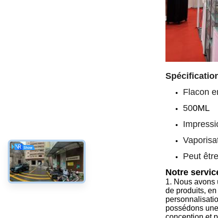
Spécificatio
Flacon e
50
0ML
Impressi
Vaporisa
Peut êtr
Notre servic
1.
Nous avons u
de produits, en
personnalisatio
possédons une 
conception et 