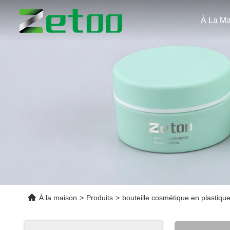
À La Ma
À la maison
>
Produits
>
bouteille cosmétique en plastiqu