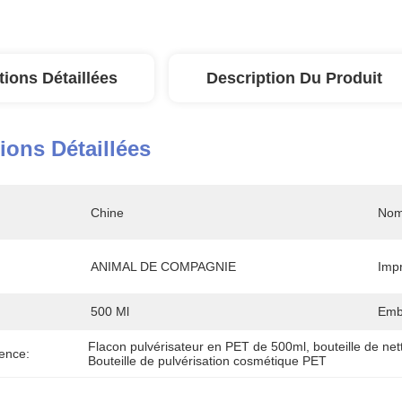
tions Détaillées
Description Du Produit
ions Détaillées
Chine
Nom
ANIMAL DE COMPAGNIE
Impr
500 Ml
Emb
Flacon pulvérisateur en PET de 500ml
, 
bouteille de ne
ence:
Bouteille de pulvérisation cosmétique PET