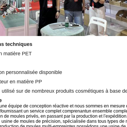
ns techniques
n matière PET
on personnalisée disponible
teur en matière PP
e utilisé sur de nombreux produits cosmétiques à base d
e
ne équipe de conception réactive
et nous sommes en mesure 
 fournissant
un service complet
comprenant
un ensemble complet 
n de moules privés, en passant par la production et l'expédition
usine de moules de précision, spécialisée dans tous types de
production de moules multi-empreintes.
possédons une usine de