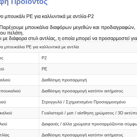
φή Προϊόντος
 μπουκάλι PE για καλλυντικά με αντλία-P2
Παρέχουμε μπουκάλια διαφόρων μεγεθών και προδιαγραφών, κ
του πελάτη.
ζει με διάφορα στυλ αντλίας, η οποία μπορεί να προσαρμοστεί γ
μπουκάλια PE για καλλυντικά με αντλία
ος
P2
ού
PE
αλιού
Διαθέσιμη προσαρμογή
μπουκαλιού
Διαθέσιμη προσαρμογή κατόπιν αιτήματος
ιού
Στρογγυλό / Σχηματισμένο Προσαρμοσμένο
καλιού
Γυαλιστερό / ματ / αίσθηση χρώματος / 3D εκτύ
λιού
Διαφανές / άλλα χρώματα προσαρμόζονται σύμφων
τλίας
Διαθέσιμη προσαρμογή κατόπιν αιτήματος