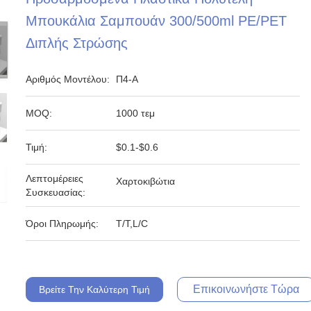
Μπουκάλια Σαμπουάν 300/500ml PE/PET
Διπλής Στρώσης
Αριθμός Μοντέλου:
Π4-Α
MOQ:
1000 τεμ
Τιμή:
$0.1-$0.6
Λεπτομέρειες
Χαρτοκιβώτια
Συσκευασίας:
Όροι Πληρωμής:
T/T,L/C
Επικοινωνήστε Τώρα
Βρείτε Την Καλύτερη Τιμή