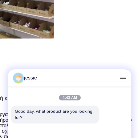
jessie
 ή κρέμας
4:43 AM
Good day, what product are you looking 
γαστούμε με πελάτες για την ανάπτυξη και το σχεδιασμό
for?
ήρους συνόλου υπηρεσιών από το σχεδιασμό της δομής του
στολή.
2.
Διαθέτουμε εργοστάσιο ακριβείας καλουπιών, καλό
ού, σχεδιασμό και παραγωγή καλουπιών πολλαπλών
ν που μπορούν να υποστηρίξουν γρήγορα την