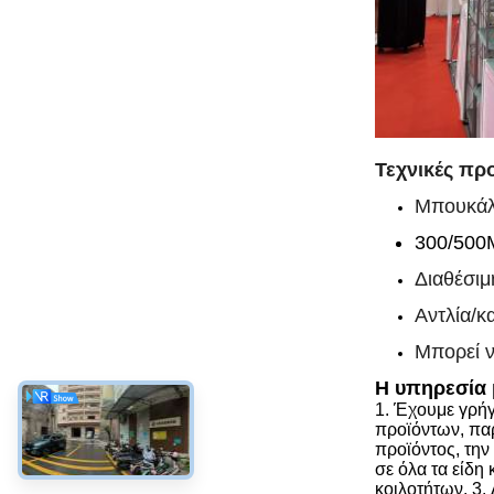
Τεχνικές πρ
Μπουκάλ
300/500
Διαθέσι
Αντλία/κ
Μπορεί ν
Η υπηρεσία 
1.
Έχουμε γρήγ
προϊόντων, πα
προϊόντος, τη
σε όλα τα είδ
κοιλοτήτων.
3.