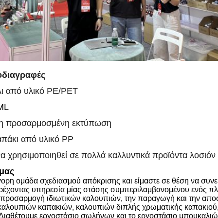
οδιαγραφές
ι από υλικό PE/PET
ML
μη προσαρμοσμένη εκτύπωση
απάκι από υλικό PP
α χρησιμοποιηθεί σε πολλά καλλυντικά προϊόντα λοσιόν
μας
ορη ομάδα σχεδιασμού απόκρισης και είμαστε σε θέση να συνερ
ρέχοντας υπηρεσία μίας στάσης συμπεριλαμβανομένου ενός πλ
ν προσαρμογή ιδιωτικών καλουπιών, την παραγωγή και την απο
η καλουπιών καπακιών, καλουπιών διπλής χρωματικής καπακι
Διαθέτουμε εργοστάσιο σωλήνων και το εργοστάσιο μπουκαλιώ