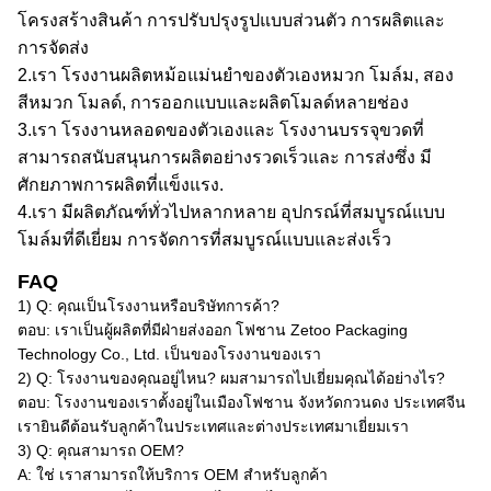
โครงสร้างสินค้า การปรับปรุงรูปแบบส่วนตัว การผลิตและ
การจัดส่ง
2.
เรา
โรงงานผลิตหม้อแม่นยําของตัวเอง
หมวก
โมล์ม, สอง
สี
หมวก
โมลด์, การออกแบบและผลิตโมลด์หลายช่อง
3.
เรา
โรงงานหลอดของตัวเอง
และ
โรงงานบรรจุขวดที่
สามารถสนับสนุนการผลิตอย่างรวดเร็ว
และ
การส่ง
ซึ่ง
มี
ศักยภาพการผลิตที่แข็งแรง
.
4.
เรา
มีผลิตภัณฑ์ทั่วไปหลากหลาย อุปกรณ์ที่สมบูรณ์แบบ
โมล์มที่ดีเยี่ยม การจัดการที่สมบูรณ์แบบ
และ
ส่งเร็ว
FAQ
1) Q: คุณเป็นโรงงานหรือบริษัทการค้า?
ตอบ: เราเป็นผู้ผลิตที่มีฝ่ายส่งออก โฟชาน Zetoo Packaging
Technology Co., Ltd. เป็นของโรงงานของเรา
2) Q: โรงงานของคุณอยู่ไหน? ผมสามารถไปเยี่ยมคุณได้อย่างไร?
ตอบ: โรงงานของเราตั้งอยู่ในเมืองโฟชาน จังหวัดกวนดง ประเทศจีน
เรายินดีต้อนรับลูกค้าในประเทศและต่างประเทศมาเยี่ยมเรา
3) Q: คุณสามารถ OEM?
A: ใช่ เราสามารถให้บริการ OEM สําหรับลูกค้า