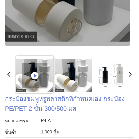
กระป๋องชมพูหรูพลาสติกที่กําหนดเอง กระป๋อง
PE/PET 2 ชั้น 300/500 มล
P4-A
หมายเลขรุ่น:
1,000 ชิ้น
ขั้นต่ำ: