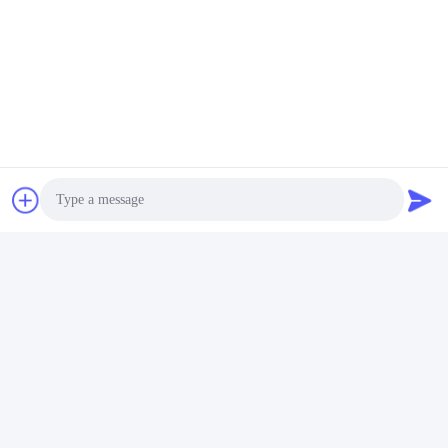
แท็ก:
ขวดเครื่องสำอางแบบกำหนดเอง
ขวดบรรจุเครื่องสําอาง
ขวดเปล่าเครื่องสำอาง
ติดต่อด่วน
ที่อยู่
เลขที่ 002 เลขที่ 2 สวนอุตสาหกรรม Luoge Sanyachong, เมือง
Photo
Nanzhuang, เขต Chancheng, เมือง Foshan, จีน
Video Call
โทรศัพท์
86--15088026007
Audio Call
อีเมล