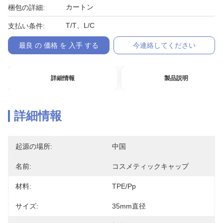
カートン
梱包の詳細:
T/T、L/C
支払い条件:
最良 の 価格 を 入手 する
今連絡してください
詳細情報
製品説明
詳細情報
起源の場所:
中国
名前:
コスメティックキャップ
材料:
TPE/pp
サイズ:
35mm直径