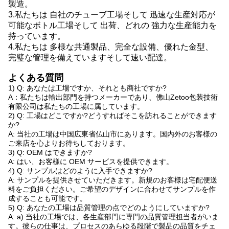
製造。
3.
私たちは
自社のチューブ工場
そして
迅速な生産対応が
可能なボトル工場
そして
出荷、
どれの
強力な生産能力を
持っています
。
4.
私たちは
多様な共通製品、完全な設備、優れた金型、
完璧な管理を備えています
そして
速い配達。
よくある質問
1) Q: あなたは工場ですか、それとも商社ですか?
A：私たちは輸出部門を持つメーカーであり、佛山Zetoo包装技術
有限公司は私たちの工場に属しています。
2) Q: 工場はどこですか?どうすればそこを訪れることができます
か?
A: 当社の工場は中国広東省仏山市にあります。国内外のお客様の
ご来店を心よりお待ちしております。
3) Q: OEM はできますか?
A: はい、お客様に OEM サービスを提供できます。
4) Q: サンプルはどのように入手できますか?
A: サンプルを提供させていただきます。新規のお客様は宅配便送
料をご負担ください。ご希望のデザインに合わせてサンプルを作
成することも可能です。
5) Q: あなたの工場は品質管理の点でどのようにしていますか?
A: a) 当社の工場では、各生産部門に専門の品質管理担当者がいま
す。彼らの仕事は、プロセスのあらゆる段階で製品の品質をチェ