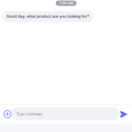
7:00 AM
Good day, what product are you looking for?
クイックコンタクト
アドレス
002号2号2号 ルーゲ・サンヤチョング工業公園 南州市 チャ
ンチェン地区 フォシャン市
テレ
86--15088026007
電子メール
jessie@zingopackaging.com
プライバシーポリシー
|
地図
| 中国 良い 品質 化粧品の瓶 提供