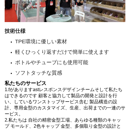
技術仕様
TPE環境に優しい素材
軽くひっくり返すだけで簡単に使えます
ボトルやチューブにも使用可能
ソフトタッチな質感
私たちのサービス
1.
fがあります
astレスポンスデザインチーム
そして私たち
はできるのです
顧客と協力して製品の開発と設計を行
い、
している
ワンストップサービス
含む
製品構造の設
計、専用金型のカスタマイズ、生産、出荷までの一連のサ
ービス。
2.
私たちは
自社の精密金型工場、あらゆる種類の
キャッ
プ
モールド、2色
キャップ
金型、多個取り金型の設計と