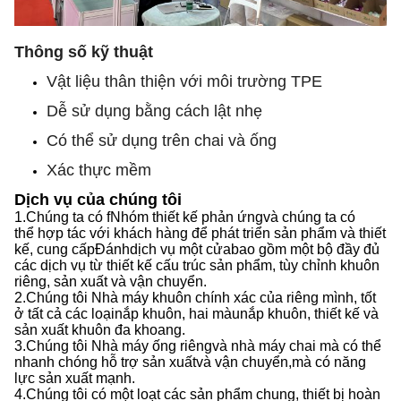
Thông số kỹ thuật
Vật liệu thân thiện với môi trường TPE
Dễ sử dụng bằng cách lật nhẹ
Có thể sử dụng trên chai và ống
Xác thực mềm
Dịch vụ của chúng tôi
1.
Chúng ta có f
Nhóm thiết kế phản ứng
và chúng ta có
thể
hợp tác với khách hàng để phát triển sản phẩm và thiết
kế, cung cấp
Đánh
dịch vụ một cửa
bao gồm
một bộ đầy đủ
các dịch vụ từ thiết kế cấu trúc sản phẩm, tùy chỉnh khuôn
riêng, sản xuất và vận chuyển.
2.
Chúng tôi
Nhà máy khuôn chính xác của riêng mình, tốt
ở tất cả các loại
nắp
khuôn, hai màu
nắp
khuôn, thiết kế và
sản xuất khuôn đa khoang.
3.
Chúng tôi
Nhà máy ống riêng
và
nhà máy chai mà có thể
nhanh chóng hỗ trợ sản xuất
và
vận chuyển,
mà
có năng
lực sản xuất mạnh
.
4.
Chúng tôi
có một loạt các sản phẩm chung, thiết bị hoàn