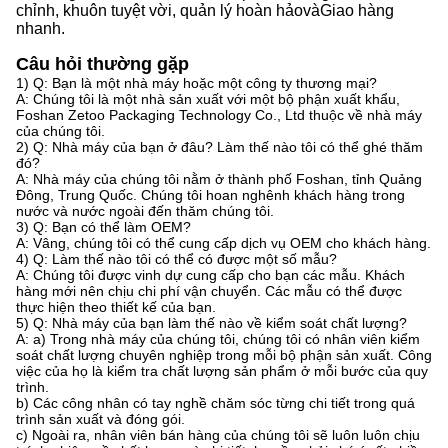
chỉnh, khuôn tuyệt vời, quản lý hoàn hảo
và
Giao hàng
nhanh.
Câu hỏi thường gặp
1) Q: Bạn là một nhà máy hoặc một công ty thương mại?
A: Chúng tôi là một nhà sản xuất với một bộ phận xuất khẩu,
Foshan Zetoo Packaging Technology Co., Ltd thuộc về nhà máy
của chúng tôi.
2) Q: Nhà máy của bạn ở đâu? Làm thế nào tôi có thể ghé thăm
đó?
A: Nhà máy của chúng tôi nằm ở thành phố Foshan, tỉnh Quảng
Đông, Trung Quốc. Chúng tôi hoan nghênh khách hàng trong
nước và nước ngoài đến thăm chúng tôi.
3) Q: Bạn có thể làm OEM?
A: Vâng, chúng tôi có thể cung cấp dịch vụ OEM cho khách hàng.
4) Q: Làm thế nào tôi có thể có được một số mẫu?
A: Chúng tôi được vinh dự cung cấp cho bạn các mẫu. Khách
hàng mới nên chịu chi phí vận chuyển. Các mẫu có thể được
thực hiện theo thiết kế của bạn.
5) Q: Nhà máy của bạn làm thế nào về kiểm soát chất lượng?
A: a) Trong nhà máy của chúng tôi, chúng tôi có nhân viên kiểm
soát chất lượng chuyên nghiệp trong mỗi bộ phận sản xuất. Công
việc của họ là kiểm tra chất lượng sản phẩm ở mỗi bước của quy
trình.
b) Các công nhân có tay nghề chăm sóc từng chi tiết trong quá
trình sản xuất và đóng gói.
c) Ngoài ra, nhân viên bán hàng của chúng tôi sẽ luôn luôn chịu