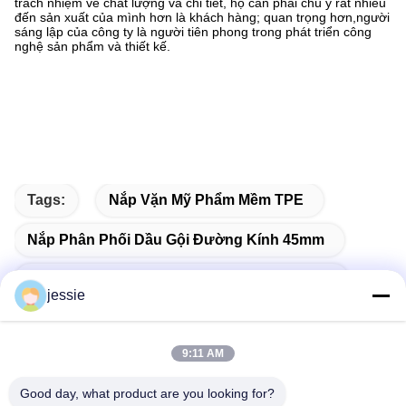
trách nhiệm về chất lượng và chi tiết, họ cần phải chú ý rất nhiều
đến sản xuất của mình hơn là khách hàng; quan trọng hơn,người
sáng lập của công ty là người tiên phong trong phát triển công
nghệ sản phẩm và thiết kế.
Tags:
Nắp Vặn Mỹ Phẩm Mềm TPE
Nắp Phân Phối Dầu Gội Đường Kính 45mm
Nắp Chiết Mỹ Phẩm Trung Tâm Có Bảo Hành
jessie
9:11 AM
Liên hệ nhanh
Good day, what product are you looking for?