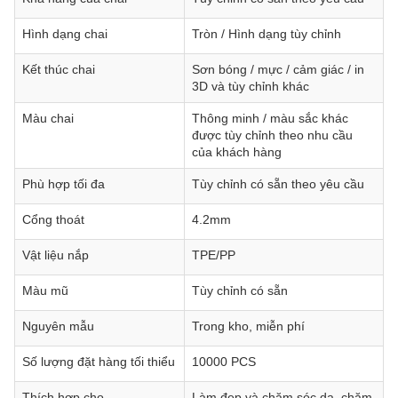
Hình dạng chai
Tròn / Hình dạng tùy chỉnh
Kết thúc chai
Sơn bóng / mực / cảm giác / in
3D và tùy chỉnh khác
Màu chai
Thông minh / màu sắc khác
được tùy chỉnh theo nhu cầu
của khách hàng
Phù hợp tối đa
Tùy chỉnh có sẵn theo yêu cầu
Cổng thoát
4.2mm
Vật liệu nắp
TPE/PP
Màu mũ
Tùy chỉnh có sẵn
Nguyên mẫu
Trong kho, miễn phí
Số lượng đặt hàng tối thiểu
10000 PCS
Thích hợp cho
Làm đẹp và chăm sóc da. chăm