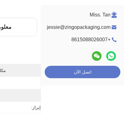
Miss. Tan
معلو
jessie@zingopackaging.com
+8615088026007
مكان
اتصل الآن
إبراز: