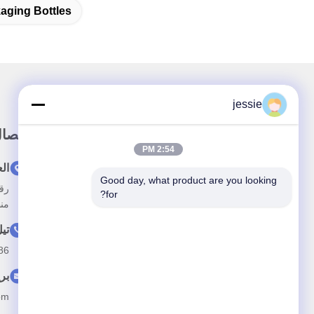
aging Bottles
jessie
رابط سريع
الاتصا
2:54 PM
المنزل
ال
Good day, what product are you looking 
حولنا
for?
منط
المنتجات
تي
فيديو
--15088026007
أخبار
بر
الحالات
om