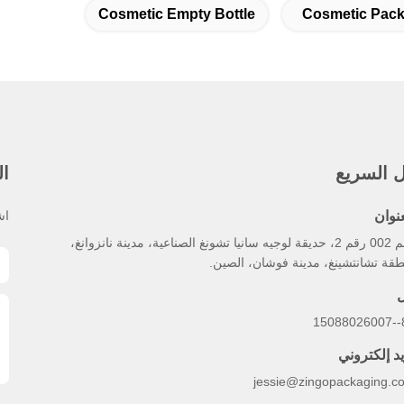
Cosmetic Empty Bottle
Cosmetic Pack
ل السريع
ال
عنوان
اش
رقم 002 رقم 2، حديقة لوجيه سانيا تشونغ الصناعية، مدينة نانزوانغ،
قة تشانتشينغ، مدينة فوشان، الصين.
ل
86
يد إلكتروني
jessie@zingopackaging.c