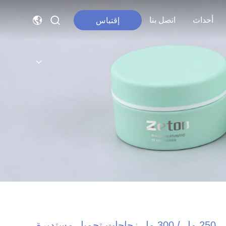
أحداث
اتصل بنا
إقتباس
250 مل / 300 مل زجاجات تجميل مستديرة