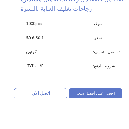
زجاجات تغليف العناية بالبشرة
موك:
1000pcs
سعر:
$0.1-$0.6
تفاصيل التغليف:
كرتون
شروط الدفع:
T/T ، L/C.
اتصل الآن
احصل على أفضل سعر