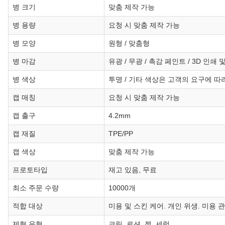
병 크기
맞춤 제작 가능
병 용량
요청 시 맞춤 제작 가능
병 모양
원형 / 맞춤형
병 마감
유광 / 무광 / 촉감 페인트 / 3D 인쇄
병 색상
투명 / 기타 색상은 고객의 요구에 따
캡 매칭
요청 시 맞춤 제작 가능
캡 출구
4.2mm
캡 재질
TPE/PP
캡 색상
맞춤 제작 가능
프로토타입
재고 있음, 무료
최소 주문 수량
10000개
적합 대상
미용 및 스킨 케어. 개인 위생. 미용 
제형 유형
크림, 로션, 젤, 세럼.