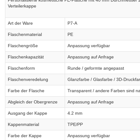
Personalisierte kosmetische PE-Flasche mit 40 mm Durchmesser 
Verteilerkappe
Art der Ware
P7-A
Flaschenmaterial
PE
Flaschengröße
Anpassung verfügbar
Flaschenkapazität
Anpassung auf Anfrage
Flaschenform
Runde / geformte angepasst
Flaschenveredelung
Glanzfarbe / Glasfarbe / 3D-Druckf
Farbe der Flasche
Transparent / andere Farben sind 
Abgleich der Obergrenze
Anpassung auf Anfrage
Ausgang der Kappe
4.2 mm
Kappenmaterial
TPE/PP
Farbe der Kappe
Anpassung verfügbar