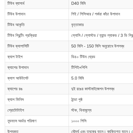
টিউব ব্যাসার্ধ
D40 মিমি
টিউব উপাদান
পিই / পিসিআর / শর্করা কাঁচা উপাদান
টিউব আকৃতি
বৃত্তাকার
টিউব প্রিন্টিং প্রক্রিয়া
গ্লোসি / গ্লোস্টড / হ্যান্ড ল্যাকড / 3 ডি প্রি
টিউব ক্যাপাসিটি
50 মিলি - 150 মিলি অনুরোধে উপলব্ধ
ক্যাপ টাইপ
ডি৪০ টিউব থ্রেড
ক্যাপের উপাদান
টিপিই+পিপি
ক্যাপ আউটলেট
5.0 মিমি
ক্যাপের রঙ
দুই রঙের কাস্টমাইজেশন উপলব্ধ
ক্যাপ ফিনিস
ঠান্ডা পৃষ্ঠ
প্রোটোটাইপ
স্টক, বিনামূল্যে
ন্যূনতম অর্ডার পরিমাণ
১০০০ পিসি
উপযুক্ত
সৌন্দর্য এবং ত্বকের যত্ন। ব্যক্তিগত যত্ন। সৌন