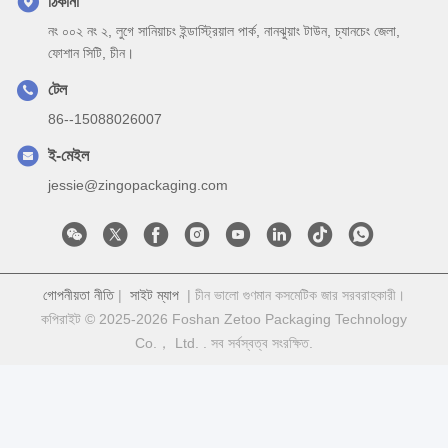
ঠিকানা
নং ০০২ নং ২, লুগে সানিয়াচং ইন্ডাস্ট্রিয়াল পার্ক, নানঝুয়াং টাউন, চ্যানচেং জেলা,
ফোশান সিটি, চীন।
টেল
86--15088026007
ই-মেইল
jessie@zingopackaging.com
গোপনীয়তা নীতি
|
সাইট ম্যাপ
| চীন ভালো গুণমান কসমেটিক জার সরবরাহকারী।
কপিরাইট © 2025-2026 Foshan Zetoo Packaging Technology
Co.， Ltd. . সব সর্বস্বত্ব সংরক্ষিত.