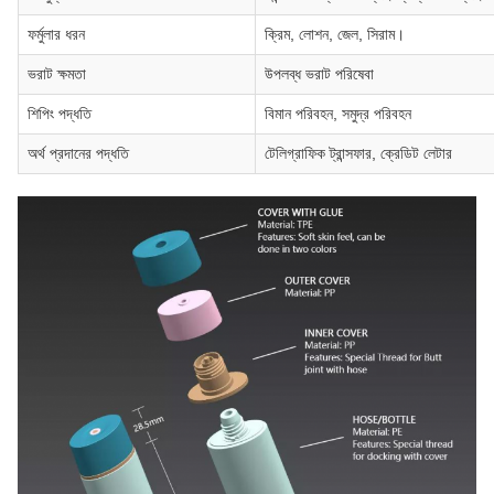
ফর্মুলার ধরন
ক্রিম, লোশন, জেল, সিরাম।
ভরাট ক্ষমতা
উপলব্ধ ভরাট পরিষেবা
শিপিং পদ্ধতি
বিমান পরিবহন, সমুদ্র পরিবহন
অর্থ প্রদানের পদ্ধতি
টেলিগ্রাফিক ট্রান্সফার, ক্রেডিট লেটার