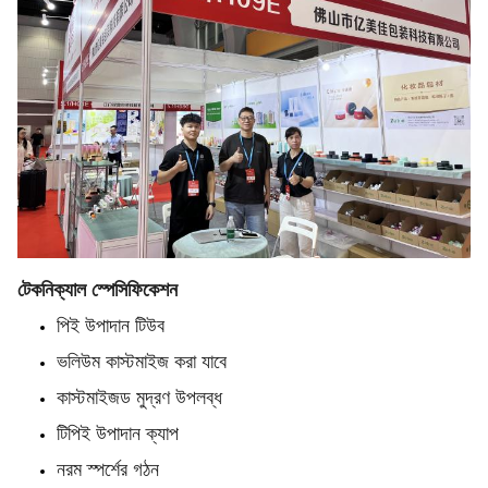
টেকনিক্যাল স্পেসিফিকেশন
পিই উপাদান টিউব
ভলিউম কাস্টমাইজ করা যাবে
কাস্টমাইজড মুদ্রণ উপলব্ধ
টিপিই উপাদান ক্যাপ
নরম স্পর্শের গঠন