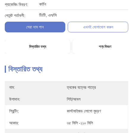
কার্টন
প্যাকেজিং বিবরণ:
টি/টি, এল/সি
পেমেন্ট শর্তাবলী:
সেরা দাম পান
এখনই যোগাযোগ করুন
বিস্তারিত তথ্য
পণ্য বিবরণ
বিস্তারিত তথ্য
নাম:
ত্বকের যত্নের পাত্রে
উপাদান:
পিই/আবল
প্রিন্টিং:
কাস্টমাইজড লোগো মুদ্রণ
আকার:
৩৫ মিলি -১১০ মিলি