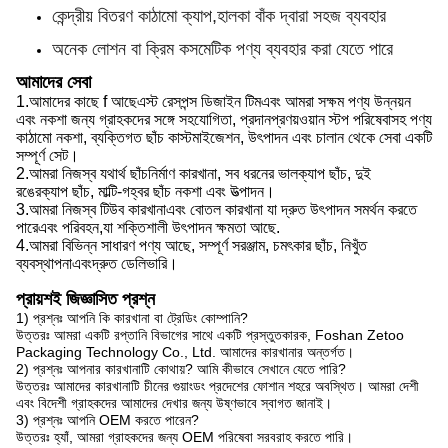
কেন্দ্রীয় বিতরণ কাঠামো ক্যাপ,হালকা বাঁক দ্বারা সহজ ব্যবহার
অনেক লোশন বা ক্রিম কসমেটিক পণ্য ব্যবহার করা যেতে পারে
আমাদের সেবা
1.
আমাদের কাছে f আছে
এস্ট রেসপন্স ডিজাইন টিম
এবং আমরা সক্ষম
পণ্য উন্নয়ন
এবং নকশা জন্য গ্রাহকদের সঙ্গে সহযোগিতা, প্রদান
প্রণয়
ওয়ান স্টপ পরিষেবা
সহ
পণ্য
কাঠামো নকশা, ব্যক্তিগত ছাঁচ কাস্টমাইজেশন, উৎপাদন এবং চালান থেকে সেবা একটি
সম্পূর্ণ সেট।
2.
আমরা
নিজস্ব যথার্থ ছাঁচনির্মাণ কারখানা, সব ধরনের ভাল
ক্যাপ
ছাঁচ, দুই
রঙের
ক্যাপ
ছাঁচ, মাল্টি-গহ্বর ছাঁচ নকশা এবং উত্পাদন।
3.
আমরা
নিজস্ব টিউব কারখানা
এবং
বোতল কারখানা যা দ্রুত উৎপাদন সমর্থন করতে
পারে
এবং
পরিবহন,
যা
শক্তিশালী উৎপাদন ক্ষমতা আছে
.
4.
আমরা
বিভিন্ন সাধারণ পণ্য আছে, সম্পূর্ণ সরঞ্জাম, চমৎকার ছাঁচ, নিখুঁত
ব্যবস্থাপনা
এবং
দ্রুত ডেলিভারি।
প্রায়শই জিজ্ঞাসিত প্রশ্ন
1) প্রশ্নঃ আপনি কি কারখানা বা ট্রেডিং কোম্পানি?
উত্তরঃ আমরা একটি রপ্তানি বিভাগের সাথে একটি প্রস্তুতকারক, Foshan Zetoo
Packaging Technology Co., Ltd. আমাদের কারখানার অন্তর্গত।
2) প্রশ্নঃ আপনার কারখানাটি কোথায়? আমি কীভাবে সেখানে যেতে পারি?
উত্তরঃ আমাদের কারখানাটি চীনের গুয়াংডং প্রদেশের ফোশান শহরে অবস্থিত। আমরা দেশী
এবং বিদেশী গ্রাহকদের আমাদের দেখার জন্য উষ্ণভাবে স্বাগত জানাই।
3) প্রশ্নঃ আপনি OEM করতে পারেন?
উত্তরঃ হ্যাঁ, আমরা গ্রাহকদের জন্য OEM পরিষেবা সরবরাহ করতে পারি।