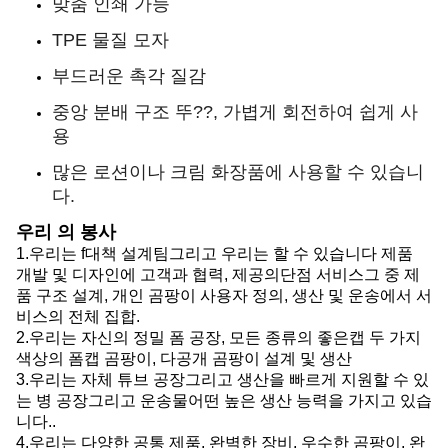
맞춤 인쇄 가능
TPE 물질 모자
부드러운 촉각 질감
중앙 분배 구조 뚜??, 가볍게 회전하여 쉽게 사
용
많은 로션이나 크림 화장품에 사용할 수 있습니
다.
우리 의 봉사
1.
우리는 f
대책 설계팀
그리고 우리는 할 수 있습니다
제품
개발 및 디자인에 고객과 협력, 제공
의
단점 서비스
그 중
제
품 구조 설계, 개인 곰팡이 사용자 정의, 생산 및 운송에서 서
비스의 전체 집합.
2.
우리는
자신의 정밀 폼 공장, 모든 종류의 좋은
캡
두 가지
색상의 폼
캡
곰팡이, 다공개 곰팡이 설계 및 생산
3.
우리는
자체 튜브 공장
그리고
생산을 빠르게 지원할 수 있
는 병 공장
그리고
운송물
어떤
높은 생산 능력을 가지고 있습
니다.
.
4.
우리는
다양한 공통 제품, 완벽한 장비, 우수한 곰팡이, 완