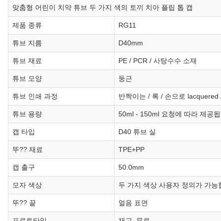
맞춤형 어린이 치약 튜브 두 가지 색의 토끼 치아 플립 톱 캡
제품 종류
RG11
튜브 지름
D40mm
튜브 재료
PE / PCR / 사탕수수 소재
튜브 모양
둥근
튜브 인쇄 과정
반짝이는 / 록 / 손으로 lacquered
튜브 용량
50ml - 150ml 요청에 따라 제공
캡 타입
D40 튜브 실
뚜?? 재료
TPE+PP
캡 출구
50.0mm
모자 색상
두 가지 색상 사용자 정의가 가
뚜?? 끝
얼음 표면
프로토타입
재고, 무료