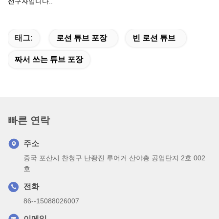
선구자입니다..
태그:
로션 튜브 포장
빈 로션 튜브
짜서 쓰는 튜브 포장
빠른 연락
주소
중국 포산시 찬청구 난좡진 루어거 산야총 공업단지 2호 002
호
전화
86--15088026007
이메일