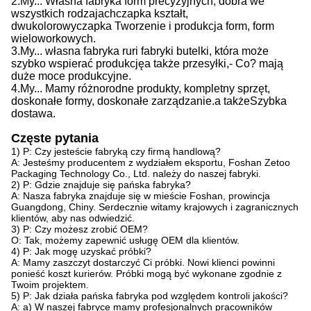
2.
My...
Własna fabryka form precyzyjnych, dobra we
wszystkich rodzajach
czapka
kształt,
dwukolorowy
czapka
Tworzenie i produkcja form, form
wieloworkowych.
3.
My...
własna fabryka rur
i
fabryki butelki, która może
szybko wspierać produkcję
a także
przesyłki,
- Co?
mają
duże moce produkcyjne
.
4.
My...
Mamy różnorodne produkty, kompletny sprzęt,
doskonałe formy, doskonałe zarządzanie.
a także
Szybka
dostawa.
Częste pytania
1) P: Czy jesteście fabryką czy firmą handlową?
A: Jesteśmy producentem z wydziałem eksportu, Foshan Zetoo
Packaging Technology Co., Ltd. należy do naszej fabryki.
2) P: Gdzie znajduje się pańska fabryka?
A: Nasza fabryka znajduje się w mieście Foshan, prowincja
Guangdong, Chiny. Serdecznie witamy krajowych i zagranicznych
klientów, aby nas odwiedzić.
3) P: Czy możesz zrobić OEM?
O: Tak, możemy zapewnić usługę OEM dla klientów.
4) P: Jak mogę uzyskać próbki?
A: Mamy zaszczyt dostarczyć Ci próbki. Nowi klienci powinni
ponieść koszt kurierów. Próbki mogą być wykonane zgodnie z
Twoim projektem.
5) P: Jak działa pańska fabryka pod względem kontroli jakości?
A: a) W naszej fabryce mamy profesjonalnych pracowników