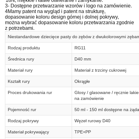
18N, miękkie i łatwe otwieranie i zamykanie.
3- Dostępne przetwarzanie wzorów i logo na zamówienie.
4Mamy patent na wygląd i patent na strukturę,
dopasowanie koloru design górnej i dolnej pokrywy,
można wybrać dopasowanie koloru przetwarzania zgodnie
z potrzebami.
Niestandardowe dziecięce pasty do zębów z dwukolorowymi zębami
Rodzaj produktu
RG11
Średnica rury
D40 mm
Materiał rury
Materiał z trzciny cukrowej
Kształt rury
Okrągłe
Proces drukowania rur
Glosy / glasowane / ręcznie laki
na zamówienie
Pojemność rur
50 ml - 150 ml dostępne na żąda
Rodzaj pokrywy
Węzeł rurowy D40
Materiał pokrywający
TPE+PP