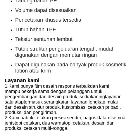
Tabung bahan PE
Volume dapat disesuaikan
Pencetakan khusus tersedia
Tutup bahan TPE
Tekstur sentuhan lembut
Tutup struktur pengeluaran tengah, mudah
digunakan dengan memutar ringan
Dapat digunakan pada banyak produk kosmetik
lotion atau krim
Layanan kami
1.
Kami punya f
tim desain respons terbaik
dan kami
mampu
bekerja sama dengan pelanggan untuk
pengembangan dan desain produk, sediakan
ing
layanan
satu atap
termasuk
serangkaian layanan lengkap mulai
dari desain struktur produk, kustomisasi cetakan pribadi,
produksi dan pengiriman.
2.
Kami
pabrik cetakan presisi sendiri, bagus dalam semua
jenis
topi
cetakan, dua warna
topi
cetakan, desain dan
produksi cetakan multi-rongga.