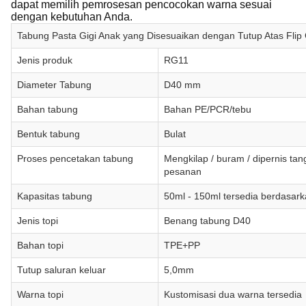
dapat memilih pemrosesan pencocokan warna sesuai
dengan kebutuhan Anda.
Tabung Pasta Gigi Anak yang Disesuaikan dengan Tutup Atas Flip 
Jenis produk
RG11
Diameter Tabung
D40 mm
Bahan tabung
Bahan PE/PCR/tebu
Bentuk tabung
Bulat
Proses pencetakan tabung
Mengkilap / buram / dipernis tang
pesanan
Kapasitas tabung
50ml - 150ml tersedia berdasar
Jenis topi
Benang tabung D40
Bahan topi
TPE+PP
Tutup saluran keluar
5,0mm
Warna topi
Kustomisasi dua warna tersedia