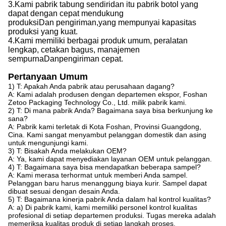
3.
Kami
pabrik tabung sendiri
dan itu
pabrik botol yang
dapat dengan cepat mendukung
produksi
Dan
pengiriman,
yang
mempunyai kapasitas
produksi yang kuat
.
4.
Kami
memiliki berbagai produk umum, peralatan
lengkap, cetakan bagus, manajemen
sempurna
Dan
pengiriman cepat.
Pertanyaan Umum
1) T: Apakah Anda pabrik atau perusahaan dagang?
A: Kami adalah produsen dengan departemen ekspor, Foshan
Zetoo Packaging Technology Co., Ltd. milik pabrik kami.
2) T: Di mana pabrik Anda? Bagaimana saya bisa berkunjung ke
sana?
A: Pabrik kami terletak di Kota Foshan, Provinsi Guangdong,
Cina. Kami sangat menyambut pelanggan domestik dan asing
untuk mengunjungi kami.
3) T: Bisakah Anda melakukan OEM?
A: Ya, kami dapat menyediakan layanan OEM untuk pelanggan.
4) T: Bagaimana saya bisa mendapatkan beberapa sampel?
A: Kami merasa terhormat untuk memberi Anda sampel.
Pelanggan baru harus menanggung biaya kurir. Sampel dapat
dibuat sesuai dengan desain Anda.
5) T: Bagaimana kinerja pabrik Anda dalam hal kontrol kualitas?
A: a) Di pabrik kami, kami memiliki personel kontrol kualitas
profesional di setiap departemen produksi. Tugas mereka adalah
memeriksa kualitas produk di setiap langkah proses.