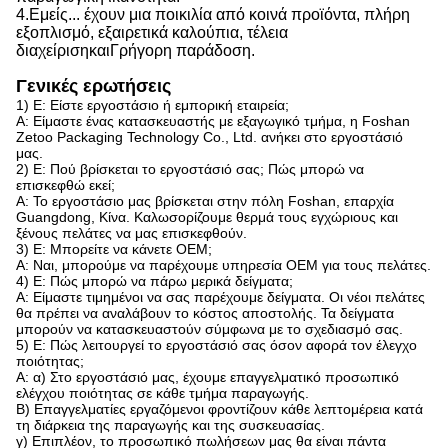
4.
Εμείς...
έχουν μια ποικιλία από κοινά προϊόντα, πλήρη
εξοπλισμό, εξαιρετικά καλούπια, τέλεια
διαχείριση
και
Γρήγορη παράδοση.
Γενικές ερωτήσεις
1) Ε: Είστε εργοστάσιο ή εμπορική εταιρεία;
Α: Είμαστε ένας κατασκευαστής με εξαγωγικό τμήμα, η Foshan
Zetoo Packaging Technology Co., Ltd. ανήκει στο εργοστάσιό
μας.
2) Ε: Πού βρίσκεται το εργοστάσιό σας; Πώς μπορώ να
επισκεφθώ εκεί;
Α: Το εργοστάσιο μας βρίσκεται στην πόλη Foshan, επαρχία
Guangdong, Κίνα. Καλωσορίζουμε θερμά τους εγχώριους και
ξένους πελάτες να μας επισκεφθούν.
3) Ε: Μπορείτε να κάνετε OEM;
Α: Ναι, μπορούμε να παρέχουμε υπηρεσία OEM για τους πελάτες.
4) Ε: Πώς μπορώ να πάρω μερικά δείγματα;
Α: Είμαστε τιμημένοι να σας παρέχουμε δείγματα. Οι νέοι πελάτες
θα πρέπει να αναλάβουν το κόστος αποστολής. Τα δείγματα
μπορούν να κατασκευαστούν σύμφωνα με το σχεδιασμό σας.
5) Ε: Πώς λειτουργεί το εργοστάσιό σας όσον αφορά τον έλεγχο
ποιότητας;
Α: α) Στο εργοστάσιό μας, έχουμε επαγγελματικό προσωπικό
ελέγχου ποιότητας σε κάθε τμήμα παραγωγής.
Β) Επαγγελματίες εργαζόμενοι φροντίζουν κάθε λεπτομέρεια κατά
τη διάρκεια της παραγωγής και της συσκευασίας.
γ) Επιπλέον, το προσωπικό πωλήσεων μας θα είναι πάντα