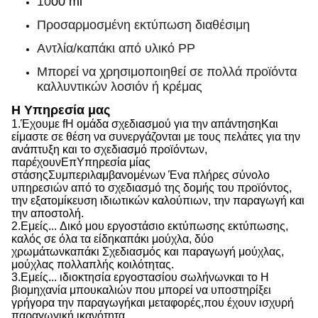
10
00 ml
Προσαρμοσμένη εκτύπωση διαθέσιμη
Αντλία/καπάκι από υλικό PP
Μπορεί να χρησιμοποιηθεί σε πολλά προϊόντα
καλλυντικών λοσιόν ή κρέμας
Η Υπηρεσία μας
1.
Έχουμε f
Η ομάδα σχεδιασμού για την απάντηση
Και
είμαστε σε θέση να
συνεργάζονται με τους πελάτες για την
ανάπτυξη και το σχεδιασμό προϊόντων,
παρέχουν
Επ
Υπηρεσία μίας
στάσης
Συμπεριλαμβανομένων
Ένα πλήρες σύνολο
υπηρεσιών από το σχεδιασμό της δομής του προϊόντος,
την εξατομίκευση ιδιωτικών καλούπιων, την παραγωγή και
την αποστολή.
2.
Εμείς...
Δικό μου εργοστάσιο εκτύπωσης εκτύπωσης,
καλός σε όλα τα είδη
καπάκι
μούχλα, δύο
χρωμάτων
καπάκι
Σχεδιασμός και παραγωγή μούχλας,
μούχλας πολλαπλής κοιλότητας.
3.
Εμείς...
ιδιοκτησία εργοστασίου σωλήνων
και το
Η
βιομηχανία μπουκαλιών που μπορεί να υποστηρίξει
γρήγορα την παραγωγή
και
μεταφορές,
που
έχουν ισχυρή
παραγωγική ικανότητα
.