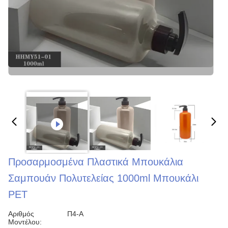
Προσαρμοσμένα Πλαστικά Μπουκάλια
Σαμπουάν Πολυτελείας 1000ml Μπουκάλι
PET
Αριθμός
Π4-Α
Μοντέλου: