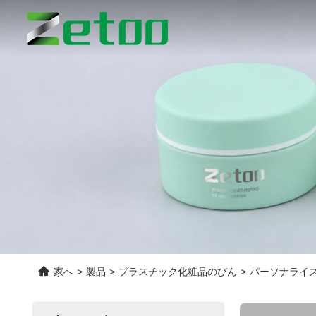
家へ
>
製品
>
プラスチック化粧品のびん
>
パーソナライズ