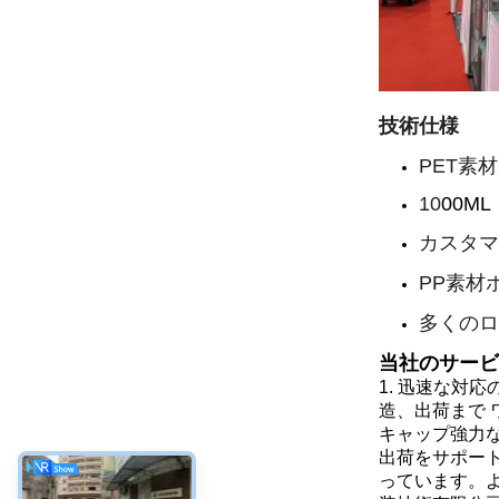
技術仕様
PET素
10
00ML
カスタマ
PP素材
多くのロ
当社のサービ
1.
迅速な対応
造、出荷まで
キャップ
強力
出荷をサポー
っています。