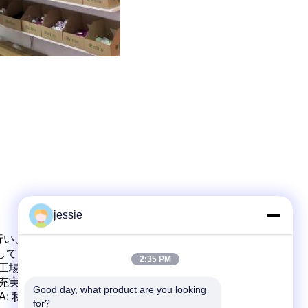
jessie
行い、
製品構造設計、プライベート金型カスタマイズ、製
しており、
キャップ
金型、二色
2:35 PM
工場を所有しており、迅速な生産
と
充実した設備、優れた金型、完璧な管理、
迅速な配送
を行
Good day, what product are you looking 
A: 私たちは輸出部門を持つメーカーです。佛山ゼトゥー包
for?