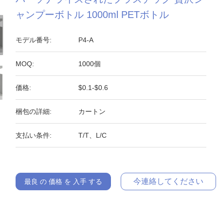
ャンプーボトル 1000ml PETボトル
モデル番号:
P4-A
MOQ:
1000個
価格:
$0.1-$0.6
梱包の詳細:
カートン
支払い条件:
T/T、L/C
今連絡してください
最良 の 価格 を 入手 する