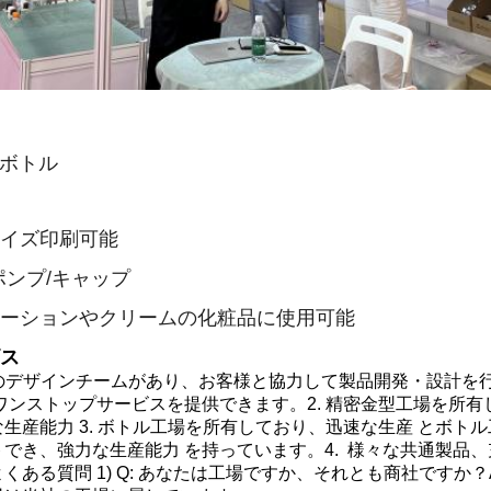
材ボトル
イズ印刷可能
ポンプ/キャップ
ーションやクリームの化粧品に使用可能
ス
のデザインチームがあり、
お客様と協力して製品開発・設計を
ワンストップサービスを提供できます。
2.
精密金型工場を所有
な生産能力
3.
ボトル工場を所有しており、迅速な生産
と
ボトル
トでき、
強力な生産能力
を持っています。
4.
様々な共通製品、
よくある質問
1) Q: あなたは工場ですか、それとも商社ですか？