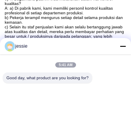
kualitas?
A: a) Di pabrik kami, kami memiliki personil kontrol kualitas
profesional di setiap departemen produksi.
b) Pekerja terampil mengurus setiap detail selama produksi dan
kemasan.
c) Selain itu staf penjualan kami akan selalu bertanggung jawab
atas kualitas dan detail, mereka perlu membayar perhatian yang
besar untuk / produksinya daripada pelanggan; yang lebih
penting,pendiri perusahaan adalah pelopor pengembangan
teknologi produk dan desain.
jessie
5:41 AM
Good day, what product are you looking for?
Tag:
Botol Kosmetik Khusus
Botol Kemasan Kosmetik