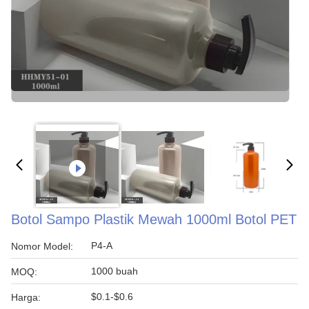
Botol Sampo Plastik Mewah 1000ml Botol PET
P4-A
Nomor Model:
1000 buah
MOQ:
$0.1-$0.6
Harga: