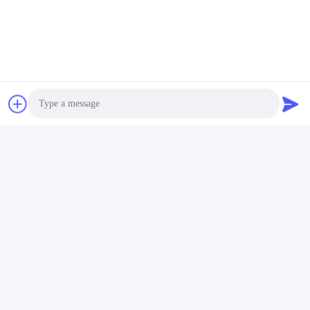
Botol Kosmetik Kosmetik
Kontak Cepat
Alamat
No. 002 No. 2, Taman Industri Luoge Sanyachong, Kota
Nanzhuang, Distrik Chancheng, Kota Foshan, Tiongkok.
Photo
tel
Video Call
86--15088026007
Audio Call
E-mail
jessie@zingopackaging.com