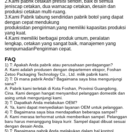
2.
Kami
pabrik cetakan presisi sendiri, baik di semua
jenis
cap
cetakan, dua warna
cap
cetakan, desain dan
produksi cetakan multi-ruang.
3.
Kami
Pabrik tabung sendiri
dan
pabrik botol yang dapat
dengan cepat mendukung
produksi
dan
pengiriman,
yang
memiliki kapasitas produksi
yang kuat
.
4.
Kami
memiliki berbagai produk umum, peralatan
lengkap, cetakan yang sangat baik, manajemen yang
sempurna
dan
Pengiriman cepat.
FAQ
1) T: Apakah Anda pabrik atau perusahaan perdagangan?
A: Kami adalah produsen dengan departemen ekspor, Foshan
Zetoo Packaging Technology Co., Ltd. milik pabrik kami.
2) T: Di mana pabrik Anda? Bagaimana saya bisa mengunjungi
sana?
A: Pabrik kami terletak di Kota Foshan, Provinsi Guangdong,
Cina. Kami dengan hangat menyambut pelanggan domestik dan
asing untuk mengunjungi kami.
3) T: Dapatkah Anda melakukan OEM?
A: Ya, kami dapat menyediakan layanan OEM untuk pelanggan.
4) T: Bagaimana saya bisa mendapatkan beberapa sampel?
A: Kami merasa terhormat untuk memberikan sampel. Pelanggan
baru harus menanggung biaya kurir. Sampel dapat dibuat sesuai
dengan desain Anda.
5) T: Bagaimana pabrik Anda melakukan dalam hal kontrol