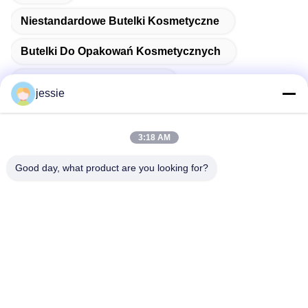
Niestandardowe Butelki Kosmetyczne
Butelki Do Opakowań Kosmetycznych
Pusta Butelka Kosmetyczna
jessie
3:18 AM
Szybki kontakt
Good day, what product are you looking for?
Adres
Numer 002 Numer 2, Park Przemysłowy Luoge
Sanyachong, Miasto Nanzhuang, Dzielnica Chancheng,
miasto Foshan, Chiny.
teren
86--15088026007