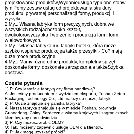
projektowania produktów,
Wydanie
usługa typu one-stop
w
tym
Pełny zestaw usług od projektowania struktury
produktu, prywatnej personalizacji formy, produkcji i
wysyłki.
2.
My...
Własna fabryka form precyzyjnych, dobra we
wszystkich rodzajach
czapka
kształt,
dwukolorowy
czapka
Tworzenie i produkcja form, form
wieloworkowych.
3.
My...
własna fabryka rur
i
fabryki butelki, która może
szybko wspierać produkcję
a także
przesyłki,
- Co?
mają
duże moce produkcyjne
.
4.
My...
Mamy różnorodne produkty, kompletny sprzęt,
doskonałe formy, doskonałe zarządzanie.
a także
Szybka
dostawa.
Częste pytania
1) P: Czy jesteście fabryką czy firmą handlową?
A: Jesteśmy producentem z wydziałem eksportu, Foshan Zetoo
Packaging Technology Co., Ltd. należy do naszej fabryki.
2) P: Gdzie znajduje się pańska fabryka?
A: Nasza fabryka znajduje się w mieście Foshan, prowincja
Guangdong, Chiny. Serdecznie witamy krajowych i zagranicznych
klientów, aby nas odwiedzić.
3) P: Czy możesz zrobić OEM?
O: Tak, możemy zapewnić usługę OEM dla klientów.
4) P: Jak mogę uzyskać próbki?