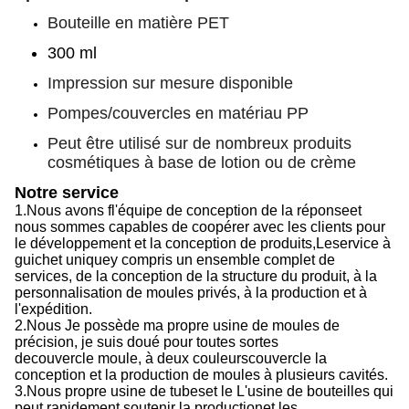
Bouteille en matière PET
300 ml
Impression sur mesure disponible
Pompes/couvercles en matériau PP
Peut être utilisé sur de nombreux produits
cosmétiques à base de lotion ou de crème
Notre service
1.
Nous avons f
l'équipe de conception de la réponse
et
nous sommes capables de
coopérer avec les clients pour
le développement et la conception de produits,
Le
service à
guichet unique
y compris
un ensemble complet de
services, de la conception de la structure du produit, à la
personnalisation de moules privés, à la production et à
l'expédition.
2.
Nous
Je possède ma propre usine de moules de
précision, je suis doué pour toutes sortes
de
couvercle
moule, à deux couleurs
couvercle
la
conception et la production de moules à plusieurs cavités.
3.
Nous
propre usine de tubes
et le
L'usine de bouteilles qui
peut rapidement soutenir la production
et
les