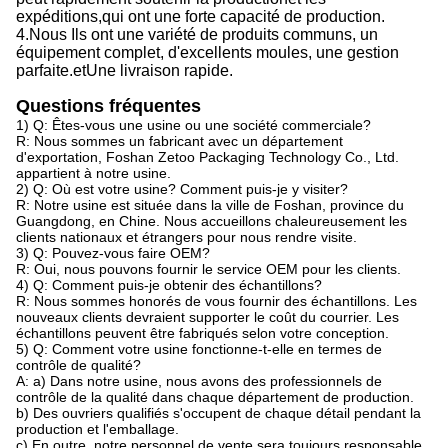
expéditions,
qui
ont une forte capacité de production
.
4.
Nous
Ils ont une variété de produits communs, un
équipement complet, d'excellents moules, une gestion
parfaite.
et
Une livraison rapide.
Questions fréquentes
1) Q: Êtes-vous une usine ou une société commerciale?
R: Nous sommes un fabricant avec un département
d'exportation, Foshan Zetoo Packaging Technology Co., Ltd.
appartient à notre usine.
2) Q: Où est votre usine? Comment puis-je y visiter?
R: Notre usine est située dans la ville de Foshan, province du
Guangdong, en Chine. Nous accueillons chaleureusement les
clients nationaux et étrangers pour nous rendre visite.
3) Q: Pouvez-vous faire OEM?
R: Oui, nous pouvons fournir le service OEM pour les clients.
4) Q: Comment puis-je obtenir des échantillons?
R: Nous sommes honorés de vous fournir des échantillons. Les
nouveaux clients devraient supporter le coût du courrier. Les
échantillons peuvent être fabriqués selon votre conception.
5) Q: Comment votre usine fonctionne-t-elle en termes de
contrôle de qualité?
A: a) Dans notre usine, nous avons des professionnels de
contrôle de la qualité dans chaque département de production.
b) Des ouvriers qualifiés s'occupent de chaque détail pendant la
production et l'emballage.
c) En outre, notre personnel de vente sera toujours responsable