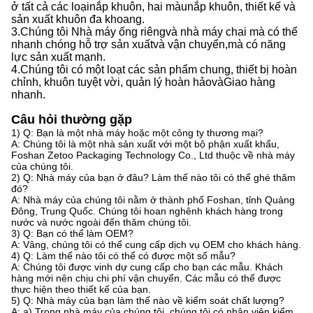
ở tất cả các loại
nắp
khuôn, hai màu
nắp
khuôn, thiết kế và
sản xuất khuôn đa khoang.
3.
Chúng tôi
Nhà máy ống riêng
và
nhà máy chai mà có thể
nhanh chóng hỗ trợ sản xuất
và
vận chuyển,
mà
có năng
lực sản xuất mạnh
.
4.
Chúng tôi
có một loạt các sản phẩm chung, thiết bị hoàn
chỉnh, khuôn tuyệt vời, quản lý hoàn hảo
và
Giao hàng
nhanh.
Câu hỏi thường gặp
1) Q: Bạn là một nhà máy hoặc một công ty thương mại?
A: Chúng tôi là một nhà sản xuất với một bộ phận xuất khẩu,
Foshan Zetoo Packaging Technology Co., Ltd thuộc về nhà máy
của chúng tôi.
2) Q: Nhà máy của bạn ở đâu? Làm thế nào tôi có thể ghé thăm
đó?
A: Nhà máy của chúng tôi nằm ở thành phố Foshan, tỉnh Quảng
Đông, Trung Quốc. Chúng tôi hoan nghênh khách hàng trong
nước và nước ngoài đến thăm chúng tôi.
3) Q: Bạn có thể làm OEM?
A: Vâng, chúng tôi có thể cung cấp dịch vụ OEM cho khách hàng.
4) Q: Làm thế nào tôi có thể có được một số mẫu?
A: Chúng tôi được vinh dự cung cấp cho bạn các mẫu. Khách
hàng mới nên chịu chi phí vận chuyển. Các mẫu có thể được
thực hiện theo thiết kế của bạn.
5) Q: Nhà máy của bạn làm thế nào về kiểm soát chất lượng?
A: a) Trong nhà máy của chúng tôi, chúng tôi có nhân viên kiểm