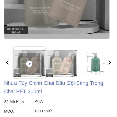
Nhựa Tùy Chỉnh Chai Dầu Gội Sang Trọng
Chai PET 300ml
P4-A
Số Mô Hình:
1000 chiếc
MOQ: