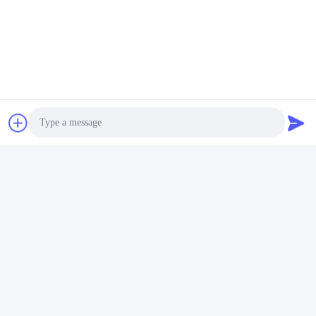
Chai Lọ Mỹ Phẩm Rỗng
Liên hệ nhanh
Địa chỉ
Số 002, Số 2, Khu công nghiệp Luoge Sanyachong, Thị trấn
Nanzhuang, Quận Chancheng, Thành phố Phật Sơn, Trung
Quốc.
Photo
điện thoại
Video Call
86--15088026007
Audio Call
E-mail
jessie@zingopackaging.com