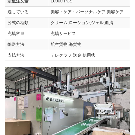
最低注文量
10000 PCS
適している
美容・ケア・パーソナルケア 美容ケア
公式の種類
クリーム,ローション,ジェル,血清
充填容量
充填サービス
輸送方法
航空貨物,海貨物
支払方法
テレグラフ 送金 信用状