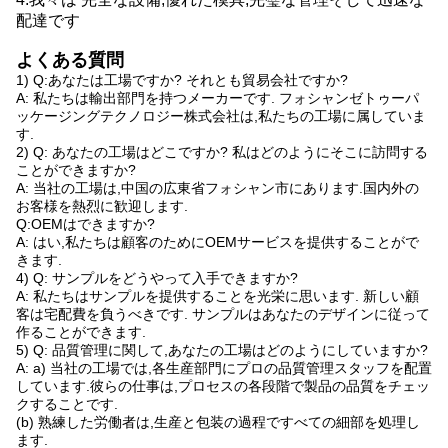
配達です
よくある質問
1) Q:あなたは工場ですか? それとも貿易会社ですか?
A: 私たちは輸出部門を持つメーカーです. フォシャンゼトゥーパ
ッケージングテクノロジー株式会社は,私たちの工場に属していま
す.
2) Q: あなたの工場はどこですか? 私はどのようにそこに訪問する
ことができますか?
A: 当社の工場は,中国の広東省フォシャン市にあります.国内外の
お客様を熱烈に歓迎します.
Q:OEMはできますか?
A: はい,私たちは顧客のためにOEMサービスを提供することがで
きます.
4) Q: サンプルをどうやって入手できますか?
A: 私たちはサンプルを提供することを光栄に思います. 新しい顧
客は宅配費を負うべきです. サンプルはあなたのデザインに従って
作ることができます.
5) Q: 品質管理に関して,あなたの工場はどのようにしていますか?
A: a) 当社の工場では,各生産部門にプロの品質管理スタッフを配置
しています.彼らの仕事は,プロセスの各段階で製品の品質をチェッ
クすることです.
(b) 熟練した労働者は,生産と包装の過程ですべての細部を処理し
ます.