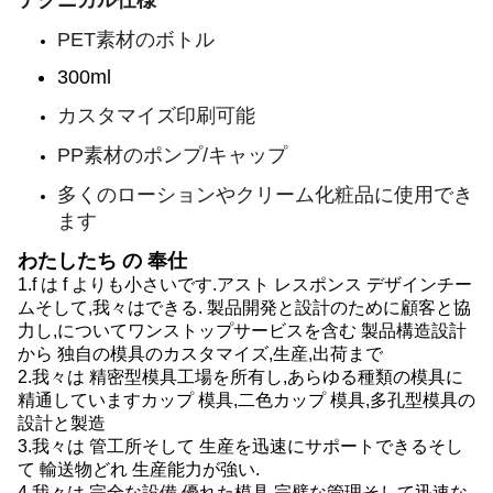
テクニカル仕様
PET素材のボトル
300ml
カスタマイズ印刷可能
PP素材のポンプ/キャップ
多くのローションやクリーム化粧品に使用でき
ます
わたしたち の 奉仕
1.
f は f よりも小さいです.
アスト レスポンス デザインチー
ム
そして,我々はできる.
製品開発と設計のために顧客と協
力し,
について
ワンストップサービス
を含む
製品構造設計
から 独自の模具のカスタマイズ,生産,出荷まで
2.
我々は
精密型模具工場を所有し,あらゆる種類の模具に
精通しています
カップ
模具,二色
カップ
模具,多孔型模具の
設計と製造
3.
我々は
管工所
そして
生産を迅速にサポートできる
そし
て
輸送物
どれ
生産能力が強い
.
4.
我々は
完全な設備,優れた模具,完璧な管理
そして
迅速な