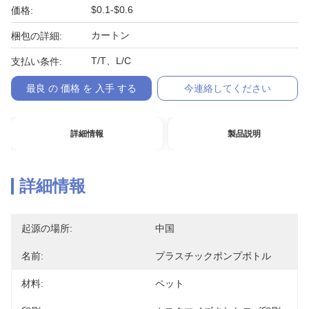
$0.1-$0.6
価格:
カートン
梱包の詳細:
T/T、L/C
支払い条件:
最良 の 価格 を 入手 する
今連絡してください
詳細情報
製品説明
詳細情報
起源の場所:
中国
名前:
プラスチックポンプボトル
材料:
ペット