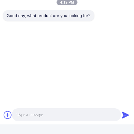
4:19 PM
Good day, what product are you looking for?
Tag:
Bottiglie Cosmetiche Personalizzate
Bottiglie Per Imballaggi Cosmetici
Flacone Cosmetico Vuoto
Contatto rapido
Indirizzo
No. 002 No. 2, Parco Industriale di Luoge Sanyachong, Città
di Nanzhuang, Distretto di Chancheng, Città di Foshan,
Cina.