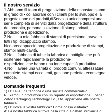
Il nostro servizio
1.
Abbiamo f
Il team di progettazione della risposta
e siamo
in grado di
• collaborare con i clienti per lo sviluppo e la
progettazione dei prodotti,
di
Servizio unico
compresi
una
serie completa di servizi dalla progettazione della struttura
del prodotto, personalizzazione di stampi privati,
produzione e spedizione.
2.
Noi...
La mia fabbrica di stampi di precisione, brava in
tutti i tipi di
cappuccio
stampo,
bicolore
cappuccio
progettazione e produzione di stampi,
stampi multi-cavità.
3.
Noi...
fabbrica di tubi
e la
fabbrica di bottiglie che può
sostenere rapidamente la produzione
-
e
spedizioni,
che
hanno una forte capacità produttiva
.
4.
Noi...
avere una varietà di prodotti comuni, attrezzature
complete, stampi eccellenti, gestione perfetta
- e
consegna
veloce.
Domande frequenti
1) D: Lei è una fabbrica o una società commerciale?
R: Siamo un produttore con un reparto di esportazione, Foshan
Zetoo Packaging Technology Co., Ltd. appartiene alla nostra
fabbrica.
2) D: Dov'è la vostra fabbrica? Come posso visitarla?
A: La nostra fabbrica si trova nella città di Foshan, provincia di