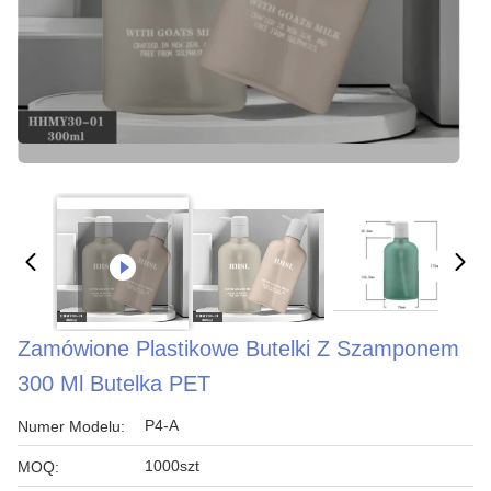
Zamówione Plastikowe Butelki Z Szamponem
300 Ml Butelka PET
P4-A
Numer Modelu:
1000szt
MOQ: