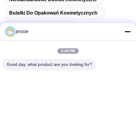
Butelki Do Opakowań Kosmetycznych
Pusta Butelka Kosmetyczna
jessie
5:49 PM
Szybki kontakt
Good day, what product are you looking for?
Adres
Numer 002 Numer 2, Park Przemysłowy Luoge
Sanyachong, Miasto Nanzhuang, Dzielnica Chancheng,
miasto Foshan, Chiny.
teren
86--15088026007
E-mail