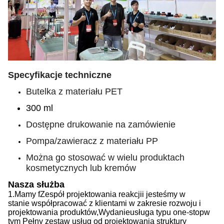
Specyfikacje techniczne
Butelka z materiału PET
300 ml
Dostępne drukowanie na zamówienie
Pompa/zawieracz z materiału PP
Można go stosować w wielu produktach
kosmetycznych lub kremów
Nasza służba
1.
Mamy f
Zespół projektowania reakcji
i jesteśmy w
stanie
współpracować z klientami w zakresie rozwoju i
projektowania produktów,
Wydanie
usługa typu one-stop
w
tym
Pełny zestaw usług od projektowania struktury