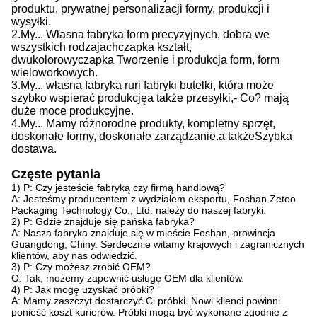
produktu, prywatnej personalizacji formy, produkcji i
wysyłki.
2.
My...
Własna fabryka form precyzyjnych, dobra we
wszystkich rodzajach
czapka
kształt,
dwukolorowy
czapka
Tworzenie i produkcja form, form
wieloworkowych.
3.
My...
własna fabryka rur
i
fabryki butelki, która może
szybko wspierać produkcję
a także
przesyłki,
- Co?
mają
duże moce produkcyjne
.
4.
My...
Mamy różnorodne produkty, kompletny sprzęt,
doskonałe formy, doskonałe zarządzanie.
a także
Szybka
dostawa.
Częste pytania
1) P: Czy jesteście fabryką czy firmą handlową?
A: Jesteśmy producentem z wydziałem eksportu, Foshan Zetoo
Packaging Technology Co., Ltd. należy do naszej fabryki.
2) P: Gdzie znajduje się pańska fabryka?
A: Nasza fabryka znajduje się w mieście Foshan, prowincja
Guangdong, Chiny. Serdecznie witamy krajowych i zagranicznych
klientów, aby nas odwiedzić.
3) P: Czy możesz zrobić OEM?
O: Tak, możemy zapewnić usługę OEM dla klientów.
4) P: Jak mogę uzyskać próbki?
A: Mamy zaszczyt dostarczyć Ci próbki. Nowi klienci powinni
ponieść koszt kurierów. Próbki mogą być wykonane zgodnie z